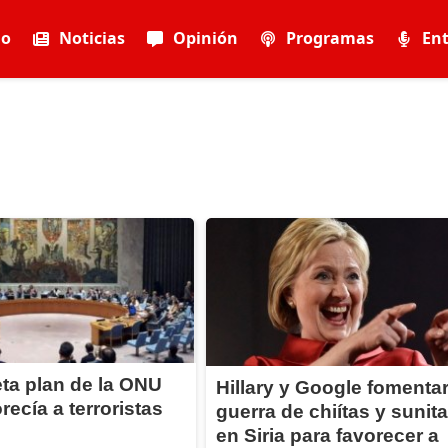
io
Noticias
Opinión
Programas
Ent
ta plan de la ONU
Hillary y Google fomenta
recía a terroristas
guerra de chiítas y sunit
en Siria para favorecer a