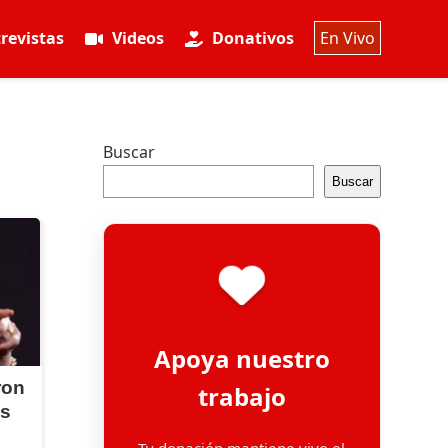
revistas
Videos
Donativos
En Vivo
Buscar
Buscar
Apoya nuestro
ron
trabajo
as
Tu donación mantiene vivo el