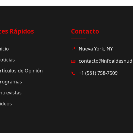
ces Rápidos
Contacto
nicio
📍
Nueva York, NY
oticias
📧
contacto@infoaldesnu
rtículos de Opinión
📞
+1 (561) 758-7509
rogramas
ntrevistas
ideos