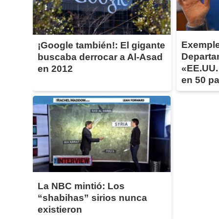
Exemple
¡Google también!: El gigante
Departa
buscaba derrocar a Al-Asad
«EE.UU.
en 2012
en 50 p
La NBC mintió: Los
“shabihas” sirios nunca
existieron