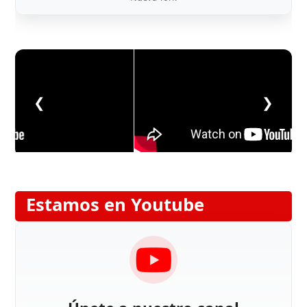
❮
❯
Estamos en Youtube