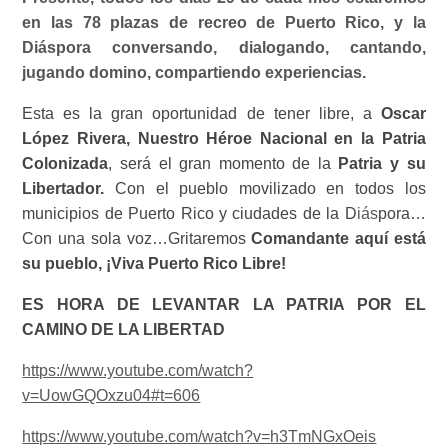
en las 78 plazas de recreo de Puerto Rico, y la
Diáspora conversando, dialogando, cantando,
jugando domino, compartiendo experiencias.
Esta es la gran oportunidad de tener libre, a
Oscar
López Rivera, Nuestro Héroe Nacional
en la Patria
Colonizada
, será el gran momento de la
Patria y su
Libertador.
Con el pueblo movilizado en todos los
municipios de Puerto Rico y ciudades de la D
iás
pora…
Con una sola voz…Gritaremos
Comandante aquí está
su pueblo, ¡Viva Puerto Rico Libre!
ES HORA DE LEVANTAR LA PATRIA POR EL
CAMINO DE LA LIBERTAD
https://www.youtube.com/watch?
v=UowGQOxzu04#t=606
https://www.youtube.com/watch?v=h3TmNGxOeis