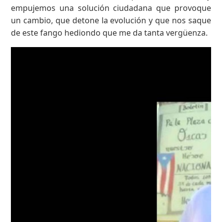
empujemos una solución ciudadana que provoque
un cambio, que detone la evolución y que nos saque
de este fango hediondo que me da tanta vergüenza.