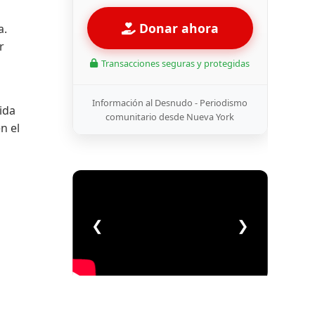
Donar ahora
a.
r
Transacciones seguras y protegidas
Información al Desnudo - Periodismo
ida
comunitario desde Nueva York
n el
❮
❯