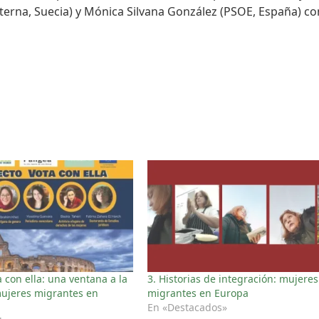
terna, Suecia) y Mónica Silvana González (PSOE, España) co
 con ella: una ventana a la
3. Historias de integración: mujeres
mujeres migrantes en
migrantes en Europa
En «Destacados»