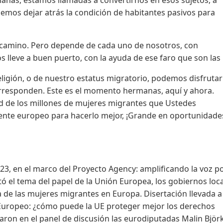
rmanas, estamos llamadas a convertirnos en esos sujetos, a
mos dejar atrás la condición de habitantes pasivos para
el camino. Pero depende de cada uno de nosotros, con
s lleve a buen puerto, con la ayuda de ese faro que son las 
eligión, o de nuestro estatus migratorio, podemos disfrutar
rresponden. Este es el momento hermanas, aquí y ahora.
ad de los millones de mujeres migrantes que Ustedes
nente europeo para hacerlo mejor, ¡Grande en oportunidade
3, en el marco del Proyecto Agency: amplificando la voz po
ó el tema del papel de la Unión Europea, los gobiernos loca
tiva de las mujeres migrantes en Europa. Disertación llevada 
 Europeo: ¿cómo puede la UE proteger mejor los derechos
aron en el panel de discusión las eurodiputadas Malin Björ