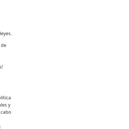
leyes.
 de
s!
lítica
les y
a cabo
k