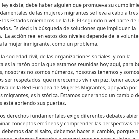
la ley existe, debe haber alguien que promueva su cumplimi
ndamentales de las mujeres migrantes se lleva a cabo a tres
de los Estados miembros de la UE. El segundo nivel parte de 
stados. Es decir, la búsqueda de soluciones que impliquen la
ón. La acción real en estos dos niveles depende de la volunt
y a la mujer inmigrante, como un problema.
 la sociedad civil, de las organizaciones sociales, y con la
ta es la razón por la que estamos reunidas hoy aquí, para 
as, nosotras no somos números, nosotras tenemos y somo
er respetados, que merecemos vivir en paz, tener acceso
ciativa de la Red Europea de Mujeres Migrantes, apoyada por 
es migrantes, es histórica. Estamos generando un cambio d
s está abriendo sus puertas.
 los derechos fundamentales exige diferentes debates abier
iminar conceptos erróneos y comprender las perspectivas de
, debemos dar el salto, debemos hacer el cambio, porque n