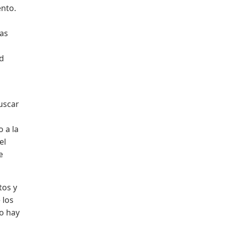
Facebook
ento.
las
ad
buscar
s
 a la
el
e
tos y
 los
o hay