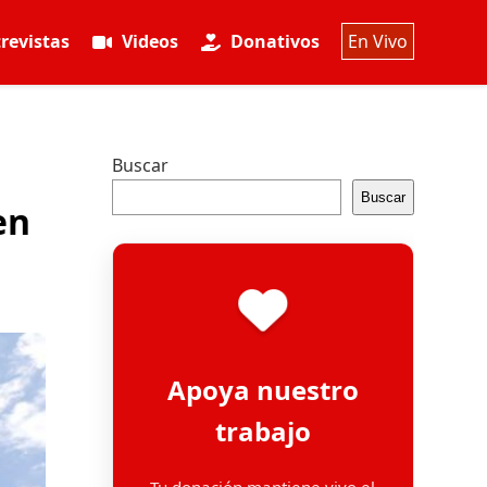
revistas
Videos
Donativos
En Vivo
Buscar
Buscar
en
Apoya nuestro
trabajo
Tu donación mantiene vivo el