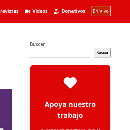
revistas
Videos
Donativos
En Vivo
Buscar
Buscar
Apoya nuestro
trabajo
Tu donación mantiene vivo el