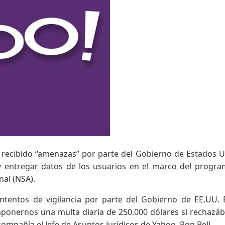
 recibido “amenazas” por parte del Gobierno de Estados 
 y entregar datos de los usuarios en el marco del progr
nal (NSA).
intentos de vigilancia por parte del Gobierno de EE.UU.
onernos una multa diaria de 250.000 dólares si rechaz
compañía el Jefe de Asuntos Jurídicos de Yahoo, Ron Bell.