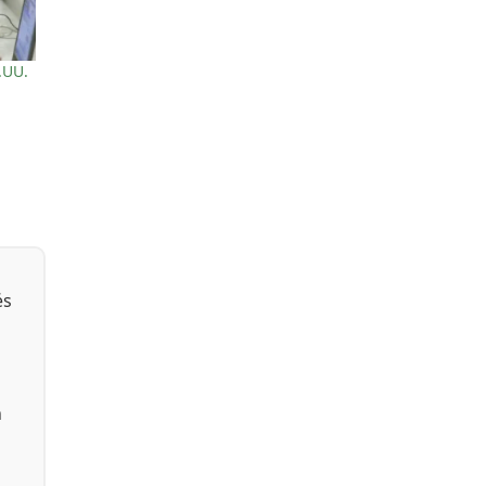
Facebook
.UU.
és
n