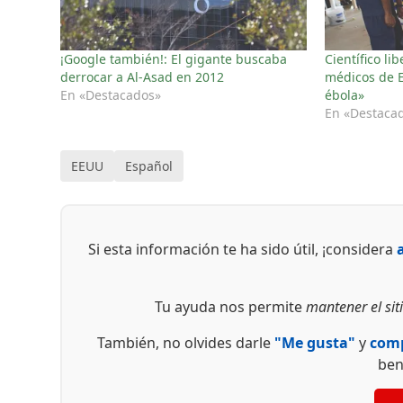
¡Google también!: El gigante buscaba
Científico li
derrocar a Al-Asad en 2012
médicos de E
En «Destacados»
ébola»
En «Destaca
EEUU
Español
Si esta información te ha sido útil, ¡considera
Tu ayuda nos permite
mantener el siti
También, no olvides darle
"Me gusta"
y
comp
ben