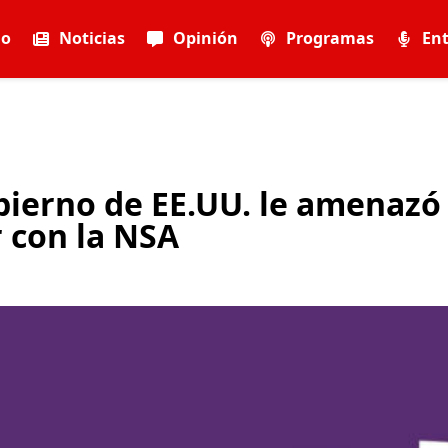
io
Noticias
Opinión
Programas
Ent
ierno de EE.UU. le amenazó
r con la NSA