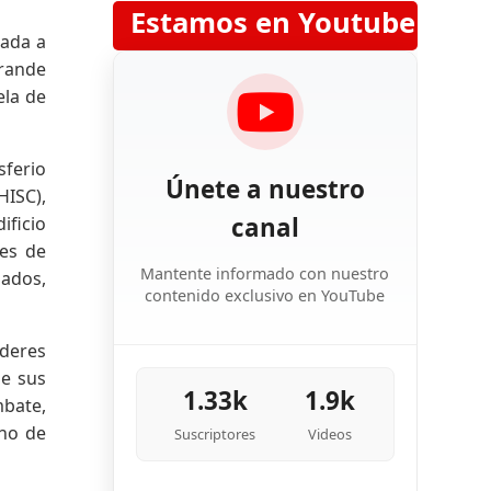
Estamos en Youtube
dada a
grande
ela de
sferio
Únete a nuestro
HISC),
canal
ificio
es de
Mantente informado con nuestro
nados,
contenido exclusivo en YouTube
íderes
de sus
1.33k
1.9k
mbate,
cho de
Suscriptores
Videos