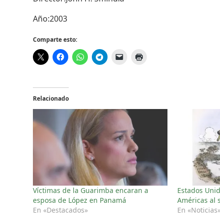
Año:2003
Comparte esto:
Relacionado
Víctimas de la Guarimba encaran a
Estados Unido
esposa de López en Panamá
Américas al s
En «Destacados»
En «Noticias