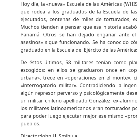
Hoy día, la «nueva» Escuela de las Américas (WHI
que rodea a los graduados de la Escuela de las
ejecutados, centenas de miles de torturados, ex
Muchos tienden a pensar que esa historia acabó 
Panamá. Otros se han dejado engañar ante el 
asesinos» sigue funcionando. Se ha conocido có
graduado en la Escuela del Ejército de las Américas
De éstos últimos, 58 militares tenían como pl
escogidos: en ellos se graduaron once en «ope
urbana», trece en «operaciones en el monte», ci
«interrogatorio militar». Contradiciendo la ing
algún represor perverso y psicológicamente deseq
un militar chileno apellidado González, ex-alumno 
los militares latinoamericanos eran torturados po
para poder luego ejecutar mejor ese mismo «proce
pueblos.
Director:John H. Smihula