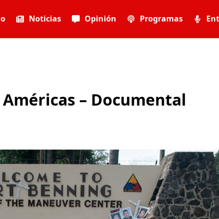
io
Noticias
Opinión
Programas
Ent
as Américas – Documental