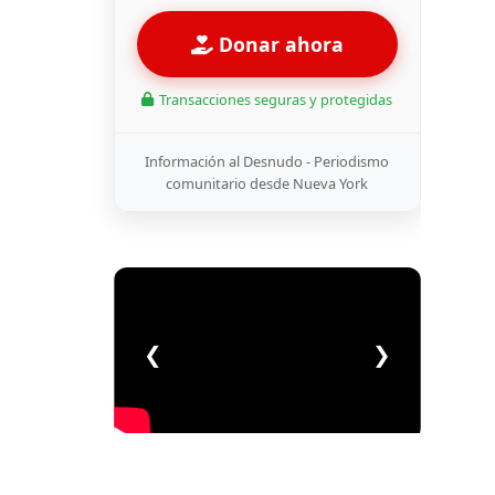
Donar ahora
Transacciones seguras y protegidas
Información al Desnudo - Periodismo
comunitario desde Nueva York
❮
❯