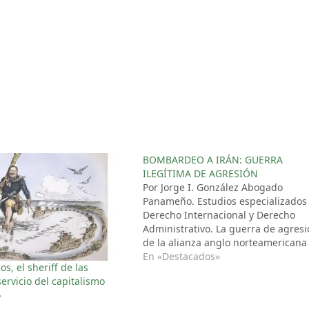
BOMBARDEO A IRÁN: GUERRA
ILEGÍTIMA DE AGRESIÓN
Por Jorge I. González Abogado
Panameño. Estudios especializados
Derecho Internacional y Derecho
Administrativo. La guerra de agres
de la alianza anglo norteamericana
sionista israelí en contra de la Repú
En «Destacados»
s, el sheriff de las
Islámica de Irán, cumple, al mome
ervicio del capitalismo
del presente artículo, su cuarta se
»
Estados Unidos e Israel no han