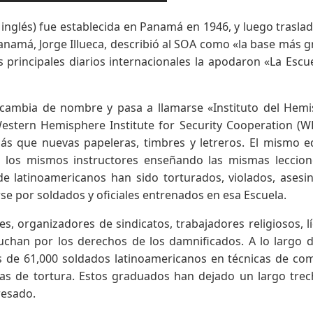
 inglés) fue establecida en Panamá en 1946, y luego trasla
Panamá, Jorge Illueca, describió al SOA como «la base más 
os principales diarios internacionales la apodaron «La Escu
 cambia de nombre y pasa a llamarse «Instituto del Hemi
estern Hemisphere Institute for Security Cooperation (W
s que nuevas papeleras, timbres y letreros. El mismo ed
 los mismos instructores enseñando las mismas leccion
de latinoamericanos han sido torturados, violados, asesi
e por soldados y oficiales entrenados en esa Escuela.
, organizadores de sindicatos, trabajadores religiosos, l
luchan por los derechos de los damnificados. A lo largo 
 de 61,000 soldados latinoamericanos en técnicas de co
nicas de tortura. Estos graduados han dejado un largo tre
resado.