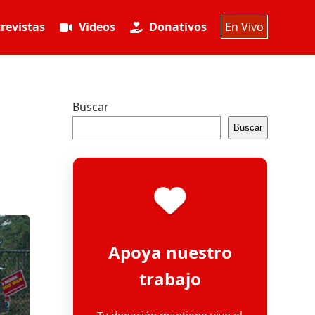
revistas
Videos
Donativos
En Vivo
Buscar
Buscar
Apoya nuestro
trabajo
Tu donación mantiene vivo el