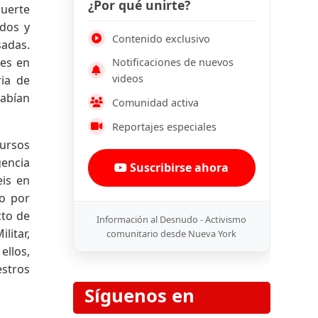
¿Por qué unirte?
muerte
idos y
Contenido exclusivo
sadas.
des en
Notificaciones de nuevos
videos
ia de
habían
Comunidad activa
Reportajes especiales
cursos
gencia
Suscribirse ahora
eis en
do por
cto de
Información al Desnudo - Activismo
litar,
comunitario desde Nueva York
ellos,
estros
Síguenos en