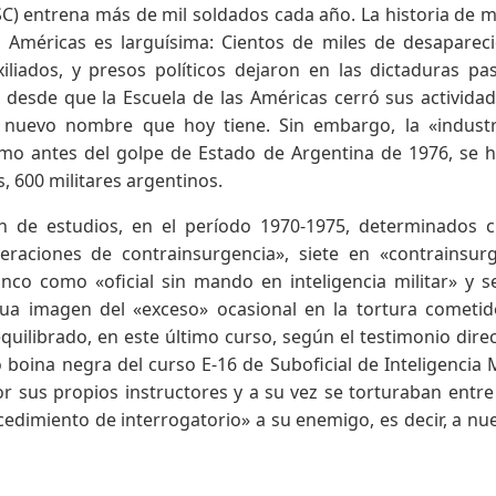
SC) entrena más de mil soldados cada año. La historia de 
 Américas es larguísima: Cientos de miles de desaparec
iliados, y presos políticos dejaron en las dictaduras pa
desde que la Escuela de las Américas cerró sus activida
nuevo nombre que hoy tiene. Sin embargo, la «industr
mo antes del golpe de Estado de Argentina de 1976, se 
, 600 militares argentinos.
an de estudios, en el período 1970-1975, determinados 
raciones de contrainsurgencia», siete en «contrainsur
nco como «oficial sin mando en inteligencia militar» y s
enua imagen del «exceso» ocasional en la tortura cometi
uilibrado, en este último curso, según el testimonio dire
boina negra del curso E-16 de Suboficial de Inteligencia Mi
r sus propios instructores y a su vez se torturaban entre 
dimiento de interrogatorio» a su enemigo, es decir, a nu