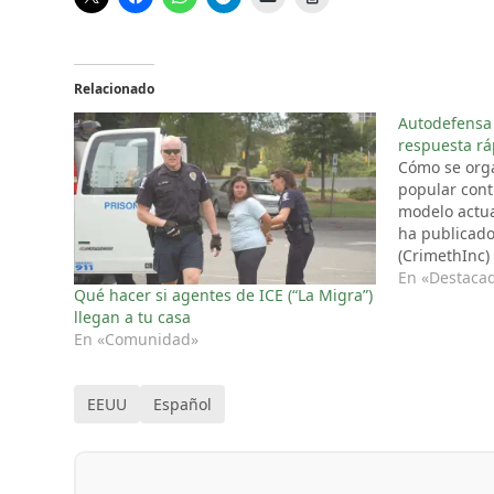
Relacionado
Autodefensa
respuesta rá
Cómo se orga
popular cont
modelo actua
ha publicado
(CrimethInc)
reconstruye 
En «Destaca
Qué hacer si agentes de ICE (“La Migra”)
contra el IC
llegan a tu casa
población d
En «Comunidad»
(Minneapolis
traducirlo al
EEUU
Español