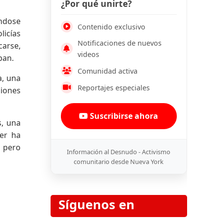
¿Por qué unirte?
ándose
Contenido exclusivo
licías
Notificaciones de nuevos
carse,
videos
ban.
Comunidad activa
a, una
Reportajes especiales
ciones
Suscribirse ahora
, una
jer ha
, pero
Información al Desnudo - Activismo
comunitario desde Nueva York
Síguenos en