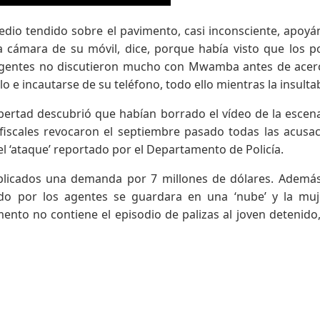
edio tendido sobre el pavimento, casi inconsciente, apoy
cámara de su móvil, dice, porque había visto que los po
 agentes no discutieron mucho con Mwamba antes de acer
ulo e incautarse de su teléfono, todo ello mientras la insulta
ibertad descubrió que habían borrado el vídeo de la escen
fiscales revocaron el septiembre pasado todas las acusa
l ‘ataque’ reportado por el Departamento de Policía.
licados una demanda por 7 millones de dólares. Además
ado por los agentes se guardara en una ‘nube’ y la mu
nto no contiene el episodio de palizas al joven detenido