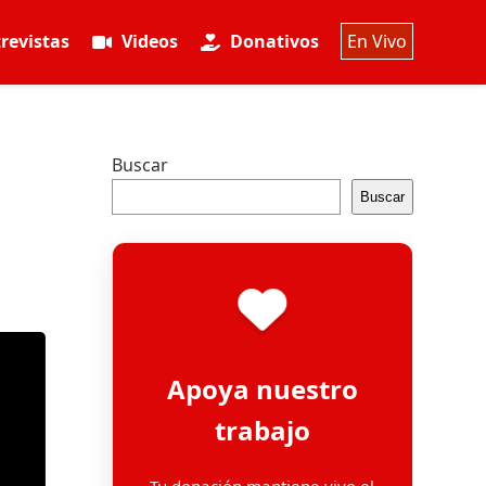
revistas
Videos
Donativos
En Vivo
Buscar
Buscar
Apoya nuestro
trabajo
Tu donación mantiene vivo el