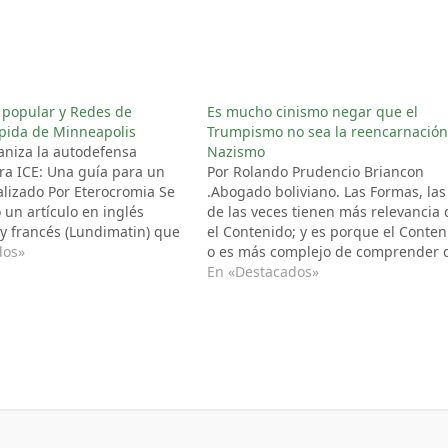
 popular y Redes de
Es mucho cinismo negar que el
pida de Minneapolis
Trumpismo no sea la reencarnación
niza la autodefensa
Nazismo
ra ICE: Una guía para un
Por Rolando Prudencio Briancon
lizado Por Eterocromia Se
.Abogado boliviano. Las Formas, la
 un artículo en inglés
de las veces tienen más relevancia
 y francés (Lundimatin) que
el Contenido; y es porque el Conten
las tácticas de autodefensa
dos»
o es más complejo de comprender 
E implementadas por la
la Forma, o porque la Forma impres
En «Destacados»
e las Ciudades Gemelas
inmediatamente más que el Conten
-Saint Paul). Pensé en
que necesita, para ser comprendid
…
espíritu…