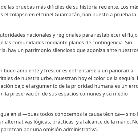
e las pruebas más difíciles de su historia reciente. Los má
ras el colapso en el túnel Guamacán, han puesto a prueba la
autoridades nacionales y regionales para restablecer el flujo
 de las comunidades mediante planes de contingencia. Sin
a, hay un patrimonio silencioso que agoniza ante nuestro
an buen ambiente y frescor es enfrentarse a un panorama
tales de nuestra urbe, muestran hoy el color de la sequía. 
tuación bajo el argumento de la prioridad humana es un err
 en la preservación de sus espacios comunes y su medio
 agua en sí —pues todos conocemos la causa técnica— sino 
r alternativas lógicas, prácticas y al alcance de la mano. N
parezcan por una omisión administrativa.