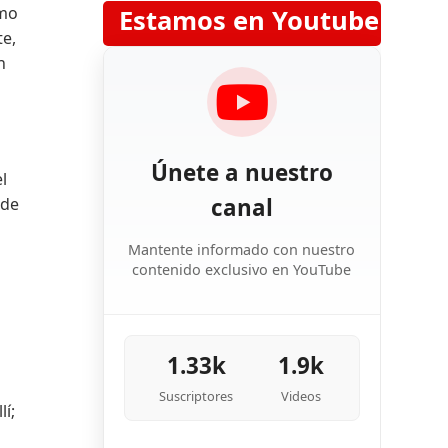
umo
Estamos en Youtube
te,
n
Únete a nuestro
l
canal
rde
Mantente informado con nuestro
contenido exclusivo en YouTube
1.33k
1.9k
Suscriptores
Videos
lí;