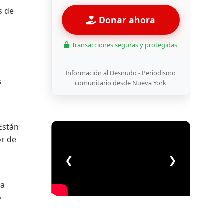
s de
Donar ahora
Transacciones seguras y protegidas
Información al Desnudo - Periodismo
s
comunitario desde Nueva York
Están
or de
❮
❯
la
o