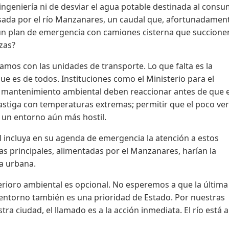
ingeniería ni de desviar el agua potable destinada al cons
sada por el río Manzanares, un caudal que, afortunadamen
 un plan de emergencia con camiones cisterna que succione
zas?
amos con las unidades de transporte. Lo que falta es la
que es de todos. Instituciones como el Ministerio para el
e mantenimiento ambiental deben reaccionar antes de que e
 castiga con temperaturas extremas; permitir que el poco ve
 un entorno aún más hostil.
l incluya en su agenda de emergencia la atención a estos
as principales, alimentadas por el Manzanares, harían la
ra urbana.
terioro ambiental es opcional. No esperemos a que la última
 entorno también es una prioridad de Estado. Por nuestras
ra ciudad, el llamado es a la acción inmediata. El río está al