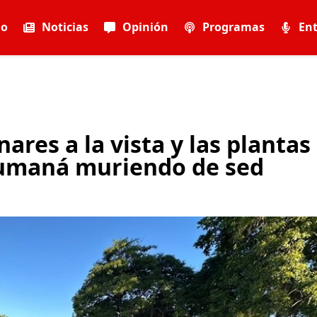
io
Noticias
Opinión
Programas
Ent
ares a la vista y las plantas
 Cumaná muriendo de sed