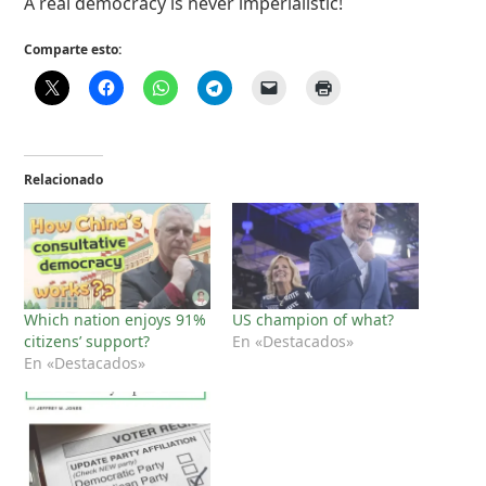
A real democracy is never imperialistic!
Comparte esto:
Relacionado
Which nation enjoys 91%
US champion of what?
citizens’ support?
En «Destacados»
En «Destacados»