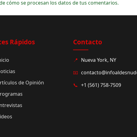
de cómo se procesan los datos de tus comentarios.
ces Rápidos
Contacto
nicio
📍
Nueva York, NY
oticias
📧
contacto@infoaldesnu
rtículos de Opinión
📞
+1 (561) 758-7509
rogramas
ntrevistas
ideos