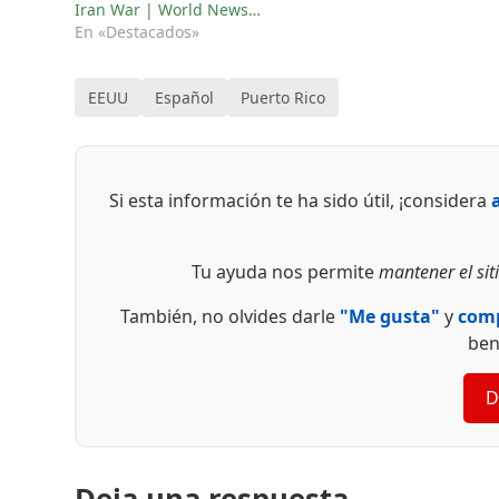
Iran War | World News…
En «Destacados»
EEUU
Español
Puerto Rico
Si esta información te ha sido útil, ¡considera
Tu ayuda nos permite
mantener el siti
También, no olvides darle
"Me gusta"
y
comp
ben
D
Deja una respuesta