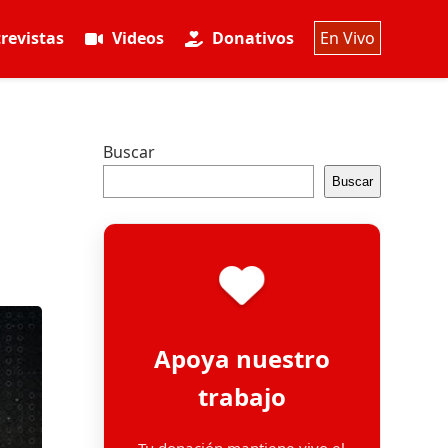
revistas
Videos
Donativos
En Vivo
Buscar
Buscar
Apoya nuestro
trabajo
Tu donación mantiene vivo el