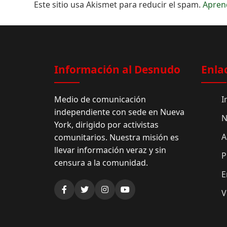
Este sitio usa Akismet para reducir el spam.
Apren
Información al Desnudo
Enla
Medio de comunicación
I
independiente con sede en Nueva
N
York, dirigido por activistas
A
comunitarios. Nuestra misión es
llevar información veraz y sin
P
censura a la comunidad.
E
V