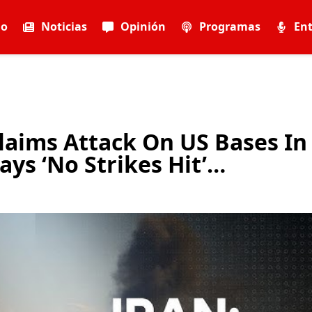
io
Noticias
Opinión
Programas
Ent
Claims Attack On US Bases In
ays ‘No Strikes Hit’…