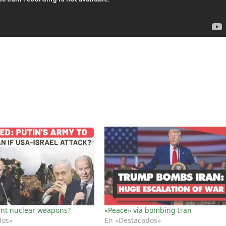
ant nuclear weapons?
«Peace» via bombing Iran
dos»
En «Destacados»