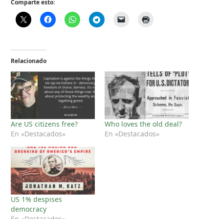
Comparte esto:
Relacionado
Are US citizens free?
Who loves the old deal?
En «Destacados»
En «Destacados»
US 1% despises
democracy
En «Destacados»