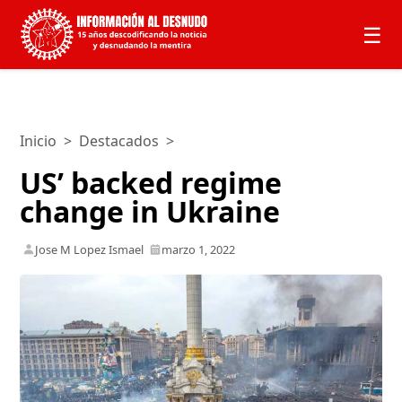
☰
Inicio
>
Destacados
>
US’ backed regime
change in Ukraine
Jose M Lopez Ismael
marzo 1, 2022