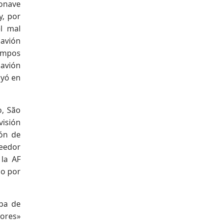
ronave
y, por
l mal
 avión
Campos
 avión
ayó en
o, São
visión
ón de
veedor
 la AF
do por
aba de
dores»