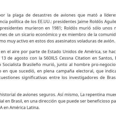
 por la plaga de desastres de aviones que mató a líder
ncia política de los EE.UU.: presidentes Jaime Roldós Aguil
presidentes murieron en 1981; Roldós murió sólo unos 
siones de un sicario económico y ex miembro de la comuni
omo muy activo en estos dos asesinatos voladuras de avión.
os en el aire por parte de Estado Unidos de América, se ha
3 de agosto con la 560XLS Cessna Citation en Santos, B
 Socialista Brasileño murió, junto al hombre pro-negocio
o en que sucedió, en plena campaña electoral, que indic
cuestiones significativas entre los investigadores de Brasi
istorial de aviones seguros. Así mismo, La repentina mue
l en Brasil, en una dirección que puede ser beneficioso pa
IA en América Latina.