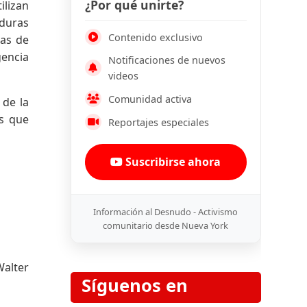
¿Por qué unirte?
ilizan
aduras
Contenido exclusivo
mas de
gencia
Notificaciones de nuevos
videos
Comunidad activa
 de la
as que
Reportajes especiales
Suscribirse ahora
Información al Desnudo - Activismo
comunitario desde Nueva York
Walter
Síguenos en