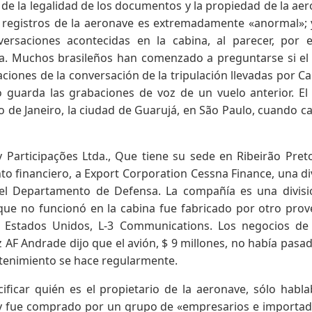
e la legalidad de los documentos y la propiedad de la ae
los registros de la aeronave es extremadamente «anormal»; 
rsaciones acontecidas en la cabina, al parecer, por e
a. Muchos brasileños han comenzado a preguntarse si el
aciones de la conversación de la tripulación llevadas por 
o guarda las grabaciones de voz de un vuelo anterior. El
de Janeiro, la ciudad de Guarujá, en São Paulo, cuando c
 Participações Ltda., Que tiene su sede en Ribeirão Pret
to financiero, a Export Corporation Cessna Finance, una di
el Departamento de Defensa. La compañía es una divisi
 que no funcionó en la cabina fue fabricado por otro pro
s Estados Unidos, L-3 Communications. Los negocios de
 AF Andrade dijo que el avión, $ 9 millones, no había pasa
ntenimiento se hace regularmente.
ficar quién es el propietario de la aeronave, sólo habl
ta y fue comprado por un grupo de «empresarios e importa