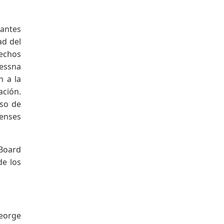
rantes
ad del
rechos
Cessna
n a la
ación.
eso de
denses
 Board
de los
George