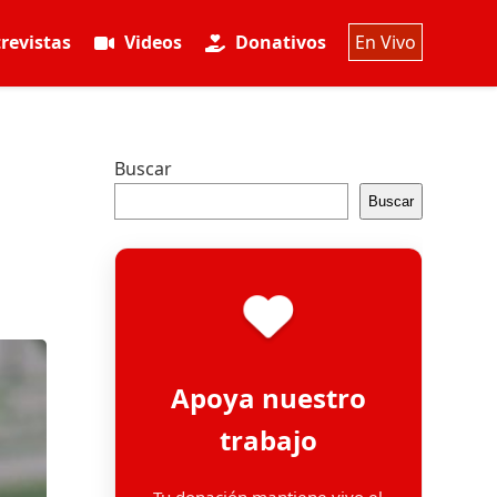
revistas
Videos
Donativos
En Vivo
Buscar
Buscar
Apoya nuestro
trabajo
Tu donación mantiene vivo el