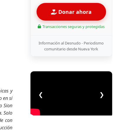
Donar ahora
Transacciones seguras y protegidas
Información al Desnudo - Periodismo
comunitario desde Nueva York
icas y
❮
❯
 en si
o Sion
. Solo
de con
rucción