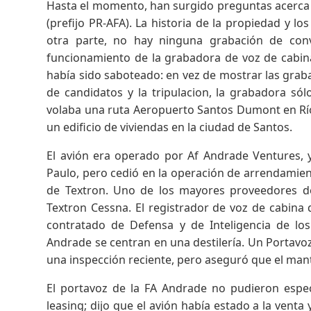
Hasta el momento, han surgido preguntas acerca d
(prefijo PR-AFA). La historia de la propiedad y 
otra parte, no hay ninguna grabación de conve
funcionamiento de la grabadora de voz de cabin
había sido saboteado: en vez de mostrar las grab
de candidatos y la tripulacion, la grabadora sól
volaba una ruta Aeropuerto Santos Dumont en Río 
un edificio de viviendas en la ciudad de Santos.
El avión era operado por Af Andrade Ventures, y
Paulo, pero cedió en la operación de arrendamien
de Textron. Uno de los mayores proveedores d
Textron Cessna. El registrador de voz de cabina
contratado de Defensa y de Inteligencia de lo
Andrade se centran en una destilería. Un Portavoz
una inspección reciente, pero aseguró que el ma
El portavoz de la FA Andrade no pudieron especi
leasing; dijo que el avión había estado a la ven