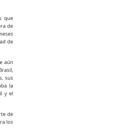
Facebook
es que
era de
meses
dad de
ce aún
rasil,
s, sus
aba la
l y el
rte de
ra los