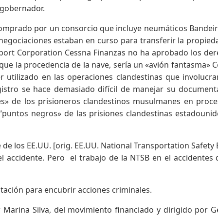
 gobernador.
 comprado por un consorcio que incluye neumáticos Bandei
egociaciones estaban en curso para transferir la propied
Export Corporation Cessna Finanzas no ha aprobado los de
 que la procedencia de la nave, sería un «avión fantasma» 
 utilizado en las operaciones clandestinas que involucra
egistro se hace demasiado difícil de manejar su document
les» de los prisioneros clandestinos musulmanes en proc
s “puntos negros» de las prisiones clandestinas estadouni
de los EE.UU. [orig. EE.UU. National Transportation Safety
el accidente. Pero el trabajo de la NTSB en el accidentes 
utación para encubrir acciones criminales.
 Marina Silva, del movimiento financiado y dirigido por 