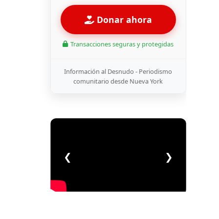
Donar ahora
Transacciones seguras y protegidas
Información al Desnudo - Periodismo
comunitario desde Nueva York
❮
❯