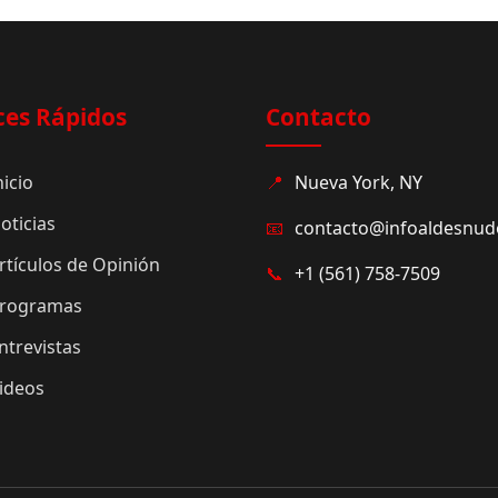
ces Rápidos
Contacto
nicio
📍
Nueva York, NY
oticias
📧
contacto@infoaldesnu
rtículos de Opinión
📞
+1 (561) 758-7509
rogramas
ntrevistas
ideos