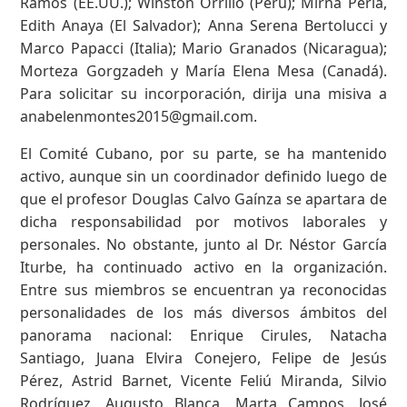
Ramos (EE.UU.); Winston Orrillo (Perú); Mirna Perla,
Edith Anaya (El Salvador); Anna Serena Bertolucci y
Marco Papacci (Italia); Mario Granados (Nicaragua);
Morteza Gorgzadeh y María Elena Mesa (Canadá).
Para solicitar su incorporación, dirija una misiva a
anabelenmontes2015@gmail.com
.
El Comité Cubano, por su parte, se ha mantenido
activo, aunque sin un coordinador definido luego de
que el profesor Douglas Calvo Gaínza se apartara de
dicha responsabilidad por motivos laborales y
personales. No obstante, junto al Dr. Néstor García
Iturbe, ha continuado activo en la organización.
Entre sus miembros se encuentran ya reconocidas
personalidades de los más diversos ámbitos del
panorama nacional: Enrique Cirules, Natacha
Santiago, Juana Elvira Conejero, Felipe de Jesús
Pérez, Astrid Barnet, Vicente Feliú Miranda, Silvio
Rodríguez, Augusto Blanca, Marta Campos, José