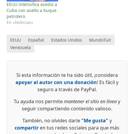
Miembros clave del
EEUU intensifica asedio a
Congreso, tanto
Cuba con asalto a buque
demócratas como
petrolero
republicanos, han
En «Noticias»
calificado la acción como
«ilegal» y una violación
flagrante de la…
EEUU
Español
Estados Unidos
MundoTuit
Venezuela
Si esta información te ha sido útil, ¡considera
apoyar al autor con una donación
! Es fácil y
seguro a través de PayPal.
Tu ayuda nos permite
mantener el sitio en línea
y
seguir compartiendo contenido valioso.
También, no olvides darle
"Me gusta"
y
compartir
en tus redes sociales para que más