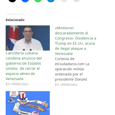
Relacionado
«Mintieron
descaradamente al
Congreso»: Disidencia a
Trump en EE.UU. acusa
de ilegal ataque a
Cancillería cubana
Venezuela
condena anuncio del
Cortesía de
gobierno de Estados
elciudadano.com La
Unidos de cerrar el
operación militar
espacio aéreo de
ordenada por el
Venezuela
presidente Donald
En «Noticias»
Trump contra Venezuela,
En «Noticias»
que culminó con la
captura del presidente
Nicolás Maduro, ha
desatado una tormenta
política en Washington.