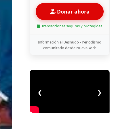
Donar ahora
Transacciones seguras y protegidas
Información al Desnudo - Periodismo
comunitario desde Nueva York
❮
❯