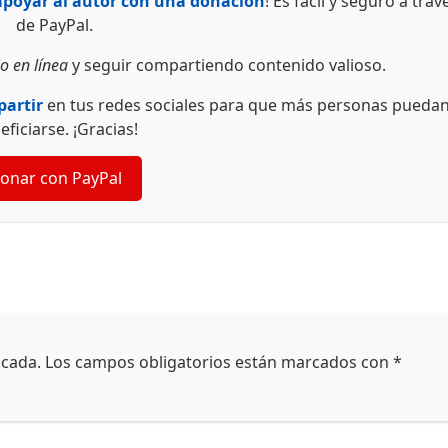
apoyar al autor con una donación
! Es fácil y seguro a trav
de PayPal.
o en línea
y seguir compartiendo contenido valioso.
artir
en tus redes sociales para que más personas pueda
eficiarse. ¡Gracias!
onar con PayPal
icada.
Los campos obligatorios están marcados con
*