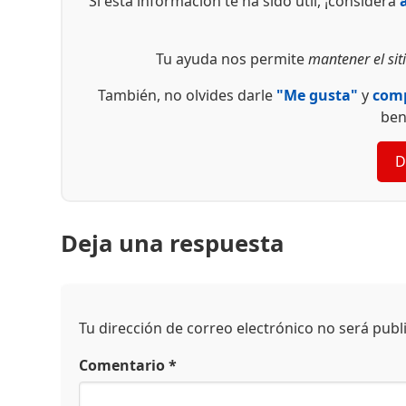
Si esta información te ha sido útil, ¡considera
Tu ayuda nos permite
mantener el siti
También, no olvides darle
"Me gusta"
y
comp
ben
D
Deja una respuesta
Tu dirección de correo electrónico no será publ
Comentario
*