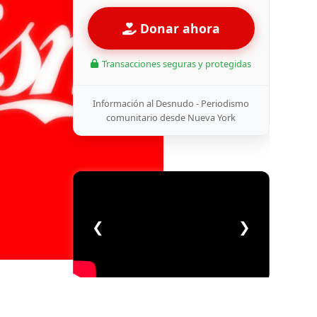
Donar ahora
Transacciones seguras y protegidas
Información al Desnudo - Periodismo
comunitario desde Nueva York
❮
❯