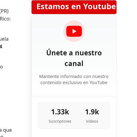
Estamos en Youtube
(PR)
Rico:
uela
4
Únete a nuestro
canal
to
Mantente informado con nuestro
contenido exclusivo en YouTube
l
1.33k
1.9k
Suscriptores
Videos
sa que