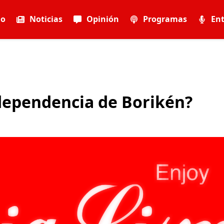
io
Noticias
Opinión
Programas
Ent
ndependencia de Borikén?