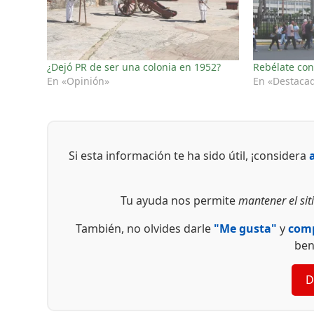
¿Dejó PR de ser una colonia en 1952?
Rebélate con
En «Opinión»
En «Destaca
Si esta información te ha sido útil, ¡considera
Tu ayuda nos permite
mantener el siti
También, no olvides darle
"Me gusta"
y
comp
ben
D