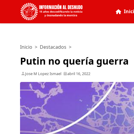
Inic
Inicio
>
Destacados
>
Putin no quería guerra
Jose M Lopez Ismael
abril 16, 2022