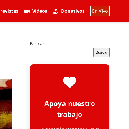
revistas
Videos
Donativos
En Vivo
Buscar
Buscar
Apoya nuestro
trabajo
Tu donación mantiene vivo el