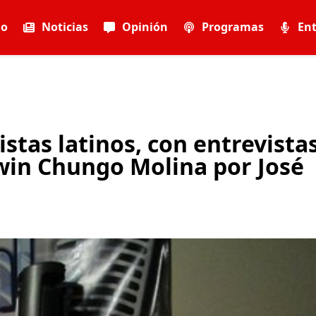
io
Noticias
Opinión
Programas
Ent
stas latinos, con entrevista
win Chungo Molina por José