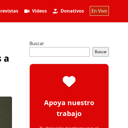
revistas
Videos
Donativos
En Vivo
Buscar
Buscar
s a
Apoya nuestro
trabajo
Tu donación mantiene vivo el