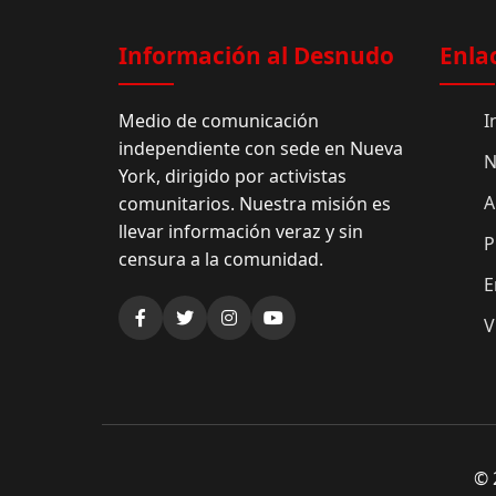
Información al Desnudo
Enla
Medio de comunicación
I
independiente con sede en Nueva
N
York, dirigido por activistas
A
comunitarios. Nuestra misión es
llevar información veraz y sin
P
censura a la comunidad.
E
V
© 