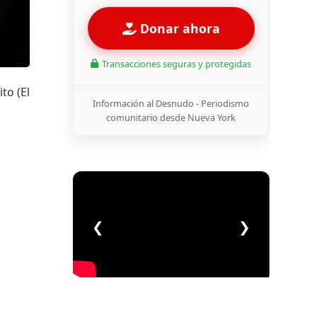
Donar ahora
Transacciones seguras y protegidas
to (El
Información al Desnudo - Periodismo
comunitario desde Nueva York
❮
❯