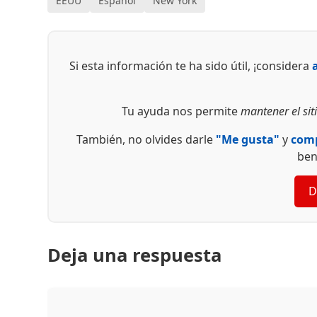
EEUU
Español
New York
Si esta información te ha sido útil, ¡considera
Tu ayuda nos permite
mantener el siti
También, no olvides darle
"Me gusta"
y
comp
ben
D
Deja una respuesta