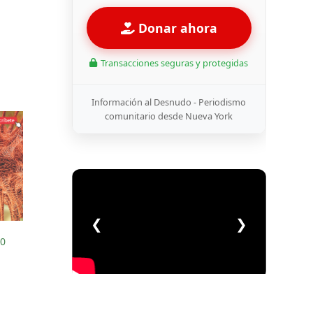
Donar ahora
Transacciones seguras y protegidas
Información al Desnudo - Periodismo
comunitario desde Nueva York
❮
❯
20