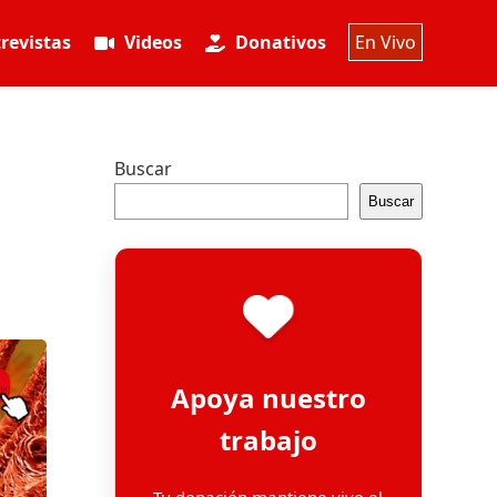
revistas
Videos
Donativos
En Vivo
Buscar
Buscar
Apoya nuestro
trabajo
Tu donación mantiene vivo el