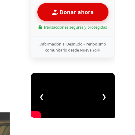
Donar ahora
Transacciones seguras y protegidas
Información al Desnudo - Periodismo
comunitario desde Nueva York
❮
❯