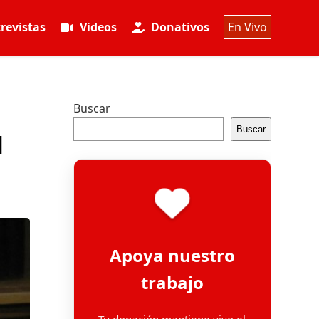
revistas
Videos
Donativos
En Vivo
Buscar
Buscar
l
Apoya nuestro
trabajo
Tu donación mantiene vivo el