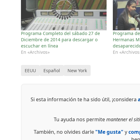
Programa Completo del sábado 27 de
Programa de
Diciembre de 2014 para descargar o
Hermanas Mi
escuchar en línea
desaparecid
En «Archivos»
En «Archivos
EEUU
Español
New York
Si esta información te ha sido útil, ¡considera
Tu ayuda nos permite
mantener el siti
También, no olvides darle
"Me gusta"
y
comp
ben