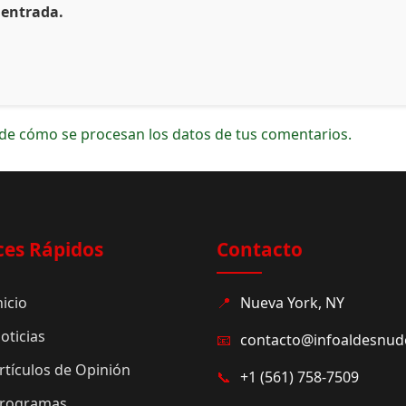
 entrada.
de cómo se procesan los datos de tus comentarios.
ces Rápidos
Contacto
nicio
📍
Nueva York, NY
oticias
📧
contacto@infoaldesnu
rtículos de Opinión
📞
+1 (561) 758-7509
rogramas