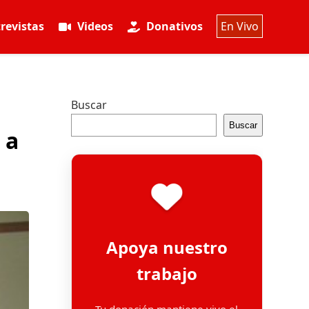
revistas
Videos
Donativos
En Vivo
Buscar
Buscar
 a
Apoya nuestro
trabajo
Tu donación mantiene vivo el