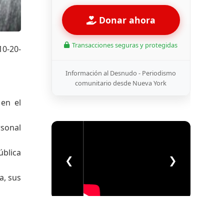
Donar ahora
Transacciones seguras y protegidas
10-20-
Información al Desnudo - Periodismo
comunitario desde Nueva York
 en el
rsonal
ública
❮
❯
a, sus