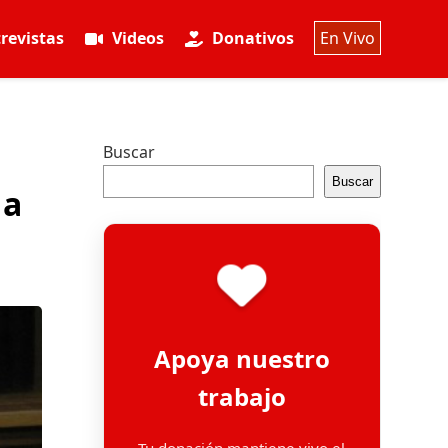
revistas
Videos
Donativos
En Vivo
Buscar
Buscar
 a
Apoya nuestro
trabajo
Tu donación mantiene vivo el