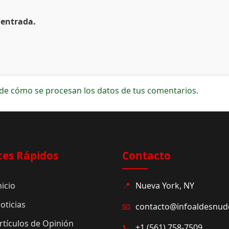
 entrada.
de cómo se procesan los datos de tus comentarios.
ces Rápidos
Contacto
nicio
📍
Nueva York, NY
oticias
📧
contacto@infoaldesnu
rtículos de Opinión
📞
+1 (561) 758-7509