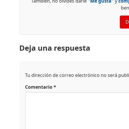
También, no olvides darle
"Me gusta"
y
comp
ben
D
Deja una respuesta
Tu dirección de correo electrónico no será publ
Comentario
*