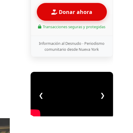
Donar ahora
Transacciones seguras y protegidas
Información al Desnudo - Periodismo
comunitario desde Nueva York
❮
❯