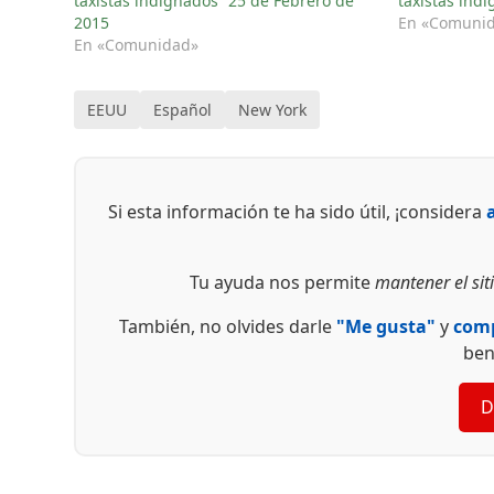
taxistas indignados” 25 de Febrero de
taxistas ind
2015
En «Comuni
En «Comunidad»
EEUU
Español
New York
Si esta información te ha sido útil, ¡considera
Tu ayuda nos permite
mantener el siti
También, no olvides darle
"Me gusta"
y
comp
ben
D