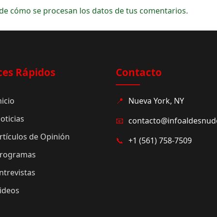
de cómo se procesan los datos de tus comentarios.
ces Rápidos
Contacto
nicio
📍
Nueva York, NY
oticias
📧
contacto@infoaldesnu
rtículos de Opinión
📞
+1 (561) 758-7509
rogramas
ntrevistas
ideos