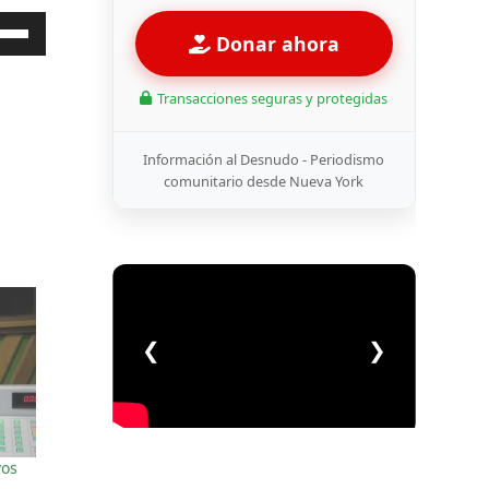
liza
Donar ahora
las
Transacciones seguras y protegidas
cha
Información al Desnudo - Periodismo
iba/abajo
comunitario desde Nueva York
a
mentar
minuir
umen.
❮
❯
vos