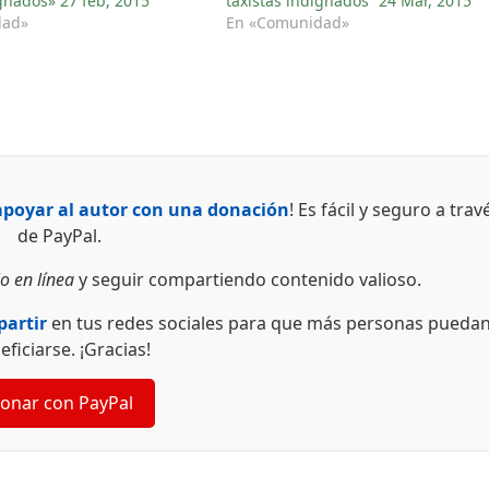
ignados» 27 feb, 2015
taxistas indignados” 24 Mar, 2015
dad»
En «Comunidad»
apoyar al autor con una donación
! Es fácil y seguro a trav
de PayPal.
o en línea
y seguir compartiendo contenido valioso.
artir
en tus redes sociales para que más personas pueda
eficiarse. ¡Gracias!
onar con PayPal