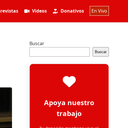
revistas
Videos
Donativos
En Vivo
Buscar
Buscar
Apoya nuestro
trabajo
Tu donación mantiene vivo el