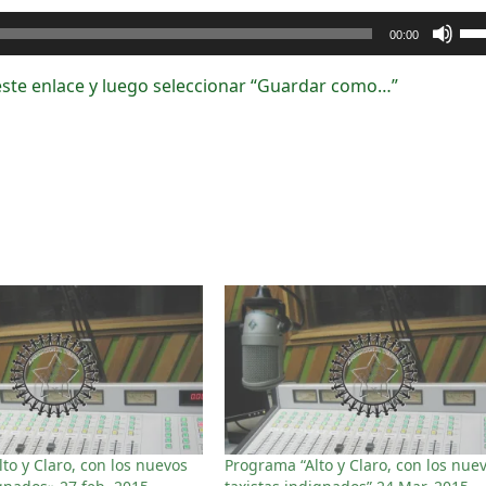
Uti
00:00
las
tec
este enlace y luego seleccionar “Guardar como…”
de
fle
arr
par
au
o
dis
el
vol
to y Claro, con los nuevos
Programa “Alto y Claro, con los nue