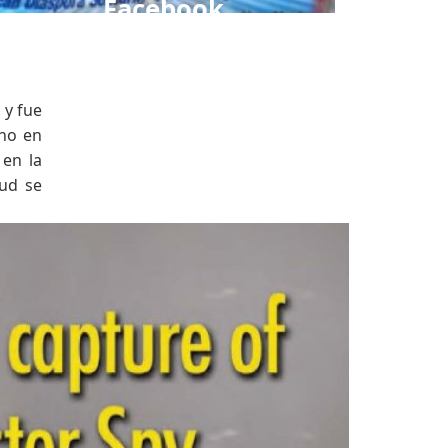
Facebook
 y fue
ano en
 en la
lud se