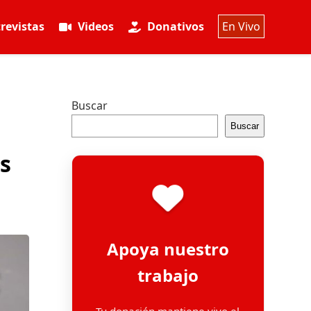
revistas
Videos
Donativos
En Vivo
Buscar
Buscar
s
Apoya nuestro
trabajo
Tu donación mantiene vivo el