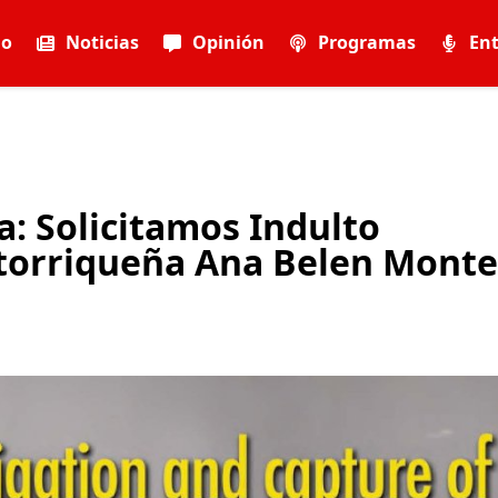
io
Noticias
Opinión
Programas
Ent
: Solicitamos Indulto
ertorriqueña Ana Belen Monte