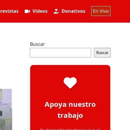
revistas
Videos
Donativos
En Vivo
Buscar
Buscar
Apoya nuestro
trabajo
Tu donación mantiene vivo el