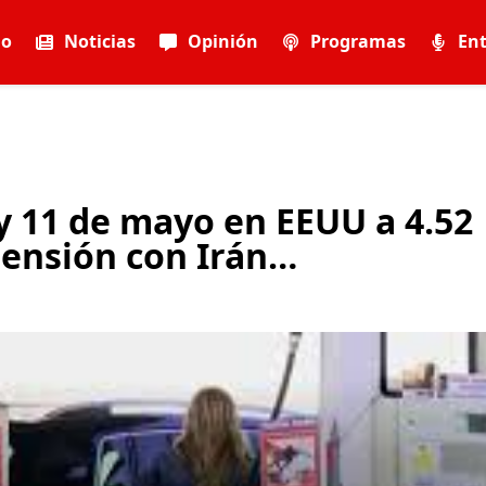
io
Noticias
Opinión
Programas
Ent
oy 11 de mayo en EEUU a 4.52
tensión con Irán…