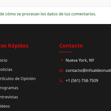
de cómo se procesan los datos de tus comentarios.
ces Rápidos
Contacto
nicio
📍
Nueva York, NY
oticias
📧
contacto@infoaldesnu
rtículos de Opinión
📞
+1 (561) 758-7509
rogramas
ntrevistas
ideos