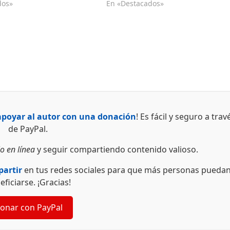
dos»
En «Destacados»
apoyar al autor con una donación
! Es fácil y seguro a trav
de PayPal.
o en línea
y seguir compartiendo contenido valioso.
artir
en tus redes sociales para que más personas pueda
eficiarse. ¡Gracias!
onar con PayPal