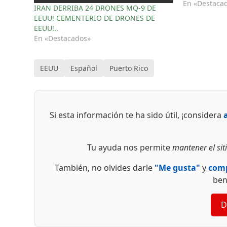
En «Destaca
IRAN DERRIBA 24 DRONES MQ-9 DE
EEUU! CEMENTERIO DE DRONES DE
EEUU!..
En «Destacados»
EEUU
Español
Puerto Rico
Si esta información te ha sido útil, ¡considera
Tu ayuda nos permite
mantener el siti
También, no olvides darle
"Me gusta"
y
comp
ben
D