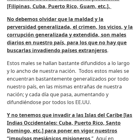
[Filipinas, Cuba, Puerto Rico, Guam, etc.].
No debemos olvidar que la maldad y la
perversidad generalizada, el crimen, los vicios, y la
corrupción generalizada y extendida, son males
diarios en nuestro país, para los que no hay que
buscarlas invadiendo países extranjeros
.
Estos males se hallan bastante difundidos a lo largo
y lo ancho de nuestra nación. Todos estos males se
encuentran bastantemente generalizados por todo
nuestro país, en las mismas entrañas de nuestra
nación; y cada día que pasa, aumentando y
difundiéndose por todos los EE.UU.
Y no tenemos que invadir a las Islas del Caribe [las
Indias Occidentales: Cuba, Puerto Rico, Santo
Domingo, etc.] para poner en vigor nuestros
“impulsos mesiánicos misioneros
.” Aquí en