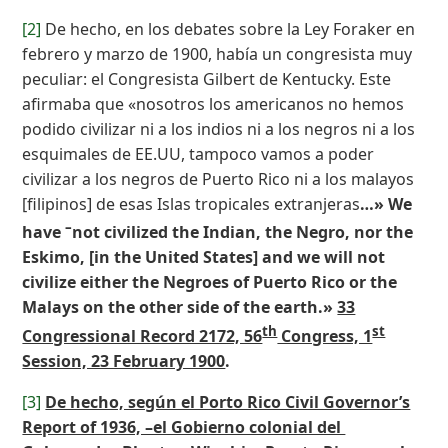
[2]
De hecho, en los debates sobre la Ley Foraker en
febrero y marzo de 1900, había un congresista muy
peculiar: el Congresista Gilbert de Kentucky. Este
afirmaba que «nosotros los americanos no hemos
podido civilizar ni a los indios ni a los negros ni a los
esquimales de EE.UU, tampoco vamos a poder
civilizar a los negros de Puerto Rico ni a los malayos
[filipinos] de esas Islas tropicales extranjeras
…»
We
–
have
not civilized the In­
dian, the Negro, nor the
Eskimo, [in the United States] and we will not
civilize either
the Negroes of Puerto Rico or the
Malays on the other side of the
earth.»
33
th
st
Congressional Record 2172, 56
Congress, 1
Session, 23 February 1900
.
[3]
De hecho, según el Porto Rico Civil Governor’s
Report of 1936, –el Gobierno colonial del