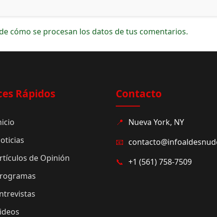
de cómo se procesan los datos de tus comentarios.
ces Rápidos
Contacto
nicio
📍
Nueva York, NY
oticias
📧
contacto@infoaldesnu
rtículos de Opinión
📞
+1 (561) 758-7509
rogramas
ntrevistas
ideos