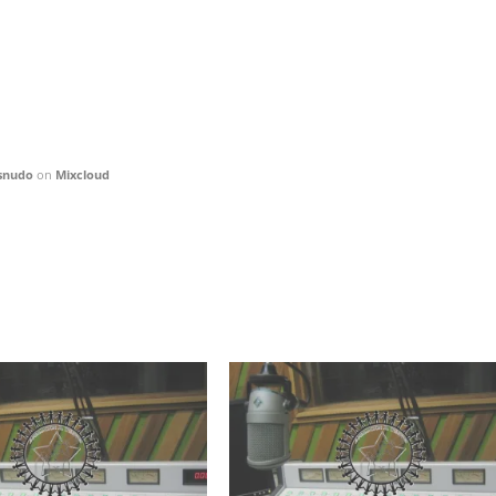
snudo
on
Mixcloud