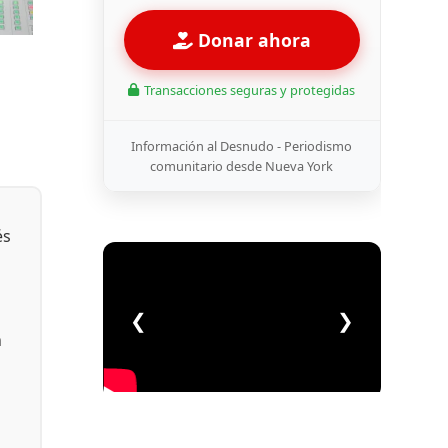
Donar ahora
Transacciones seguras y protegidas
Información al Desnudo - Periodismo
comunitario desde Nueva York
és
❮
❯
n