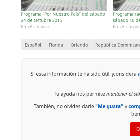
Programa “Por Nuestro País” del sábado
Programa rad
24 de Octubre 2015
sábado 10 d
En «Archivos»
En «Archivos
Español
Florida
Orlando
República Dominica
Si esta información te ha sido útil, ¡considera
Tu ayuda nos permite
mantener el siti
También, no olvides darle
"Me gusta"
y
comp
ben
D