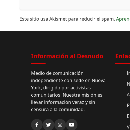
Este sitio usa Akismet para reducir el spam.
Apren
Información al Desnudo
Enla
Medio de comunicación
I
independiente con sede en Nueva
N
York, dirigido por activistas
A
comunitarios. Nuestra misión es
llevar información veraz y sin
P
censura a la comunidad.
E
V