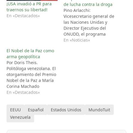
¡USA invadió a PR para
de lucha contra la droga
traernos su libertad!
Pino Arlacchi:
En «Destacados»
Vicesecretario general de
las Naciones Unidas y
Director Ejecutivo del
ONUDD, el programa
antidroga y el delito de
En «Noticias»
la ONU. Durante mi
El Nobel de la Paz como
mandato como Director
arma geopolítica
de la ONUDD, la agencia
Por Doris Theis.
de la ONU contra la
Politóloga venezolana. El
droga y el delito, estuve
otorgamiento del Premio
en Colombia, Bolivia,
Nobel de la Paz a María
Perú y Brasil, pero
Corina Machado
nunca…
representa un momento
En «Destacados»
de inflexión que
desnuda, una vez más, la
EEUU
Español
Estados Unidos
MundoTuit
instrumentalización
política de un galardón
Venezuela
que históricamente ha
servido para legitimar