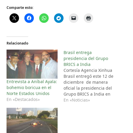
Comparte esto:
Relacionado
Brasil entrega
presidencia del Grupo
BRICS a India
Cortesía Agencia Xinhua
Brasil entregó este 12 de
Entrevista a Aníbal Ayala:
diciembre de manera
bohemio boricua en el
oficial la presidencia del
Norte Estados Unidos
Grupo BRICS a India en
En «Destacados»
el cierre de la 4ª Reunión
En «Noticias»
de Sherpas del grupo,
celebrada en Brasilia, y
presentó un balance de
los principales
resultados del mandato