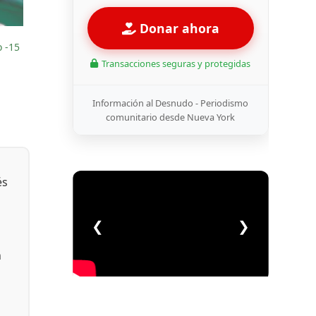
Donar ahora
 -15
Transacciones seguras y protegidas
Información al Desnudo - Periodismo
comunitario desde Nueva York
és
❮
❯
n