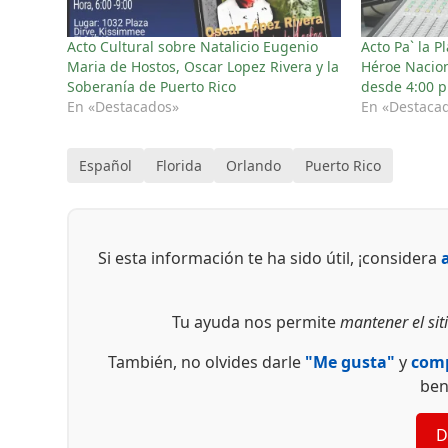
Acto Cultural sobre Natalicio Eugenio
Acto Pa` la 
Maria de Hostos, Oscar Lopez Rivera y la
Héroe Nacion
Soberanía de Puerto Rico
desde 4:00 p
En «Destacados»
En «Destaca
Español
Florida
Orlando
Puerto Rico
Si esta información te ha sido útil, ¡considera
Tu ayuda nos permite
mantener el siti
También, no olvides darle
"Me gusta"
y
comp
ben
D