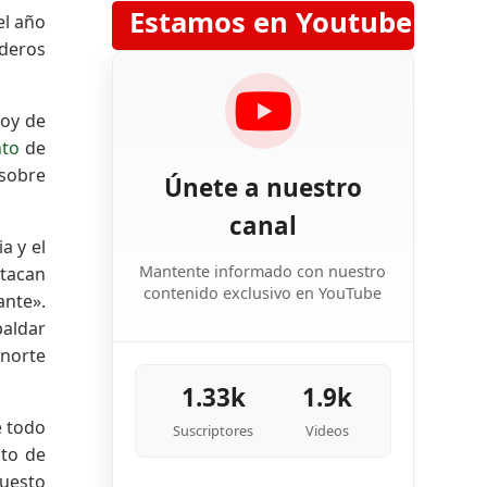
Estamos en Youtube
el año
aderos
hoy de
to
de
 sobre
Únete a nuestro
canal
a y el
Mantente informado con nuestro
stacan
contenido exclusivo en YouTube
ante».
paldar
 norte
1.33k
1.9k
e todo
Suscriptores
Videos
nto de
puesto