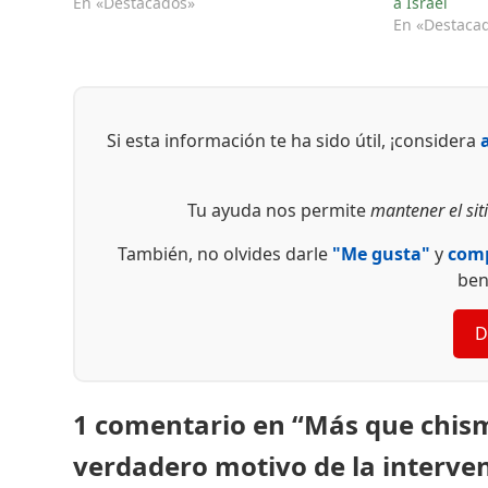
En «Destacados»
a Israel
En «Destaca
Si esta información te ha sido útil, ¡considera
Tu ayuda nos permite
mantener el siti
También, no olvides darle
"Me gusta"
y
comp
ben
D
1 comentario en “Más que chisme
verdadero motivo de la interven