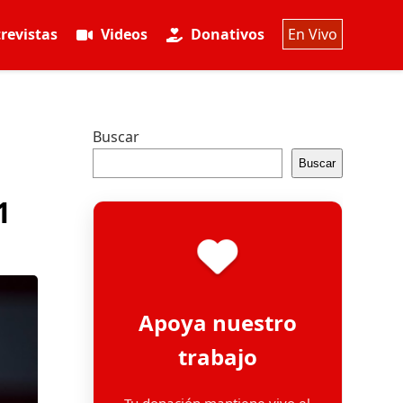
revistas
Videos
Donativos
En Vivo
Buscar
Buscar
1
Apoya nuestro
trabajo
Tu donación mantiene vivo el