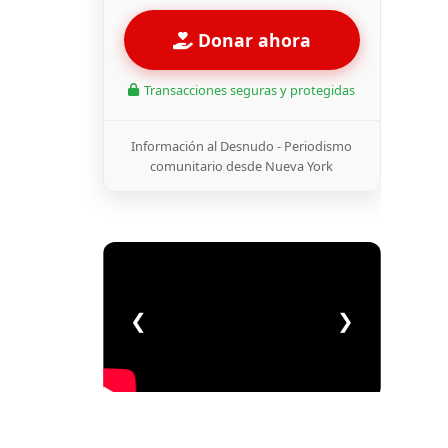
Donar ahora
Transacciones seguras y protegidas
Información al Desnudo - Periodismo
comunitario desde Nueva York
❮
❯