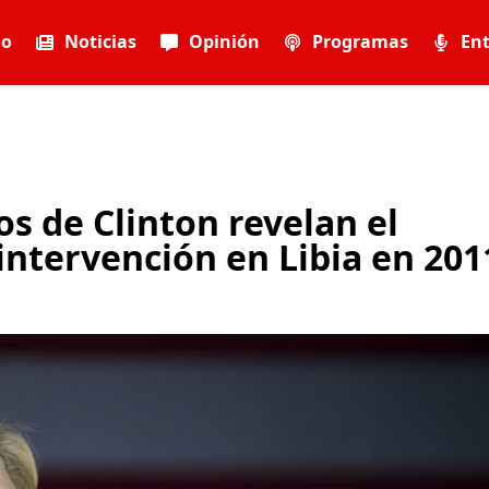
io
Noticias
Opinión
Programas
Ent
s de Clinton revelan el
intervención en Libia en 201