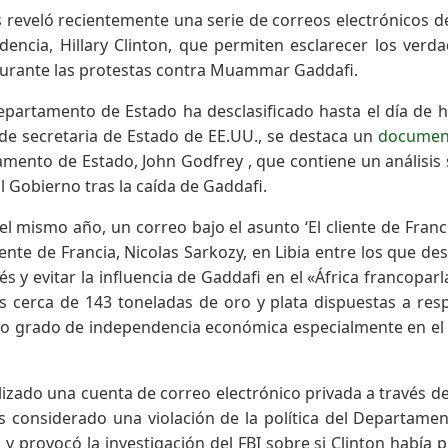
reveló recientemente una serie de correos electrónicos d
dencia, Hillary Clinton, que permiten esclarecer los verd
a durante las protestas contra Muammar Gaddafi.
partamento de Estado ha desclasificado hasta el día de 
de secretaria de Estado de EE.UU., se destaca un
documen
tamento de Estado, John Godfrey , que contiene un análisis
l Gobierno tras la caída de Gaddafi.
 del mismo año, un correo bajo el asunto ‘El cliente de Franci
ente de Francia, Nicolas Sarkozy, en Libia entre los que de
s y evitar la influencia de Gaddafi en el «África francoparl
 cerca de 143 toneladas de oro y plata dispuestas a res
to grado de independencia económica especialmente en el
ilizado una cuenta de correo electrónico privada a través d
 considerado una violación de la política del Departame
s y provocó la investigación del FBI sobre si Clinton había 