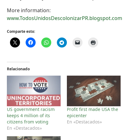
More information:
www.TodosUnidosDescolonizarPR.blogspot.com
Comparte esto:
Relacionado
US government racism
Profit first made USA the
keeps 4 million of its
epicenter
citizens from voting
En «Destacados»
En «Destacados»