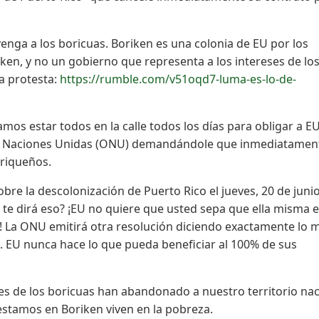
enga a los boricuas. Boriken es una colonia de EU por los
iken, y no un gobierno que representa a los intereses de lo
ha protesta:
https://rumble.com/v51oqd7-luma-es-lo-de-
os estar todos en la calle todos los días para obligar a EU
de Naciones Unidas (ONU) demandándole que inmediatamen
orriqueños.
bre la descolonización de Puerto Rico el jueves, 20 de juni
 te dirá eso? ¡EU no quiere que usted sepa que ella misma 
 La ONU emitirá otra resolución diciendo exactamente lo 
. EU nunca hace lo que pueda beneficiar al 100% de sus
es de los boricuas han abandonado a nuestro territorio nac
 estamos en Boriken viven en la pobreza.