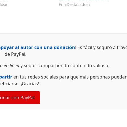
dos»
En «Destacados»
apoyar al autor con una donación
! Es fácil y seguro a trav
de PayPal.
o en línea
y seguir compartiendo contenido valioso.
artir
en tus redes sociales para que más personas pueda
eficiarse. ¡Gracias!
onar con PayPal