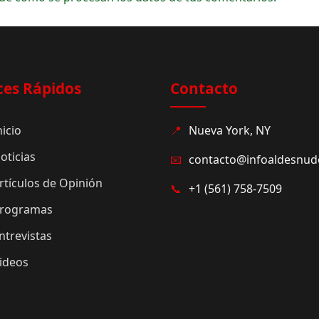
ces Rápidos
Contacto
nicio
📍
Nueva York, NY
oticias
📧
contacto@infoaldesnu
rtículos de Opinión
📞
+1 (561) 758-7509
rogramas
ntrevistas
ideos