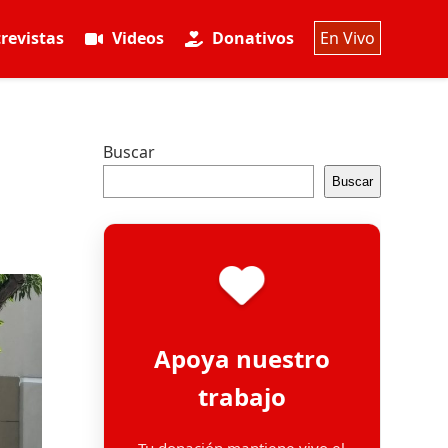
revistas
Videos
Donativos
En Vivo
Buscar
Buscar
Apoya nuestro
trabajo
Tu donación mantiene vivo el