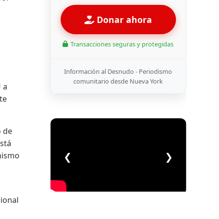
Donar ahora
s
Transacciones seguras y protegidas
Información al Desnudo - Periodismo
comunitario desde Nueva York
 a
te
o de
está
mismo
❮
❯
ional