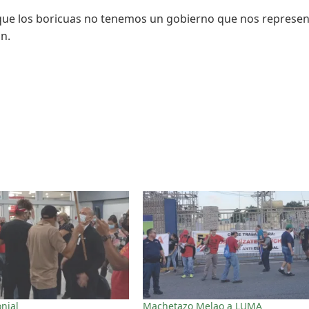
rque los boricuas no tenemos un gobierno que nos represen
ón.
nial
Machetazo Melao a LUMA