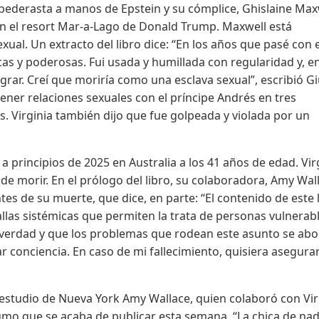
o pederasta a manos de Epstein y su cómplice, Ghislaine Max
en el resort Mar-a-Lago de Donald Trump. Maxwell está
al. Un extracto del libro dice: “En los años que pasé con e
as y poderosas. Fui usada y humillada con regularidad y, e
ar. Creí que moriría como una esclava sexual”, escribió Gi
ener relaciones sexuales con el príncipe Andrés en tres
s. Virginia también dijo que fue golpeada y violada por un
a principios de 2025 en Australia a los 41 años de edad. Vir
 de morir. En el prólogo del libro, su colaboradora, Amy Wal
tes de su muerte, que dice, en parte: “El contenido de este 
fallas sistémicas que permiten la trata de personas vulnerab
a verdad y que los problemas que rodean este asunto se ab
ar conciencia. En caso de mi fallecimiento, quisiera asegur
studio de Nueva York Amy Wallace, quien colaboró con Vir
tumo que se acaba de publicar esta semana, “La chica de nad