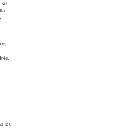
n su
lla
s
res.
drés.
a los