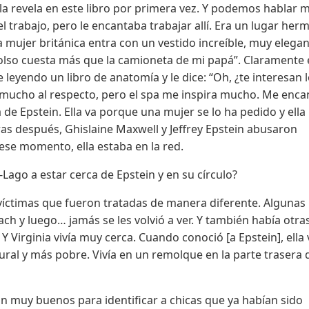
ella revela en este libro por primera vez. Y podemos hablar 
el trabajo, pero le encantaba trabajar allí. Era un lugar her
a mujer británica entra con un vestido increíble, muy elegan
bolso cuesta más que la camioneta de mi papá”. Claramente 
e leyendo un libro de anatomía y le dice: “Oh, ¿te interesan 
sé mucho al respecto, pero el spa me inspira mucho. Me enca
a de Epstein. Ella va porque una mujer se lo ha pedido y ella
ras después, Ghislaine Maxwell y Jeffrey Epstein abusaron
 ese momento, ella estaba en la red.
ago a estar cerca de Epstein y en su círculo?
víctimas que fueron tratadas de manera diferente. Algunas
ch y luego… jamás se les volvió a ver. Y también había otra
Y Virginia vivía muy cerca. Cuando conoció [a Epstein], ella 
ral y más pobre. Vivía en un remolque en la parte trasera d
n muy buenos para identificar a chicas que ya habían sido