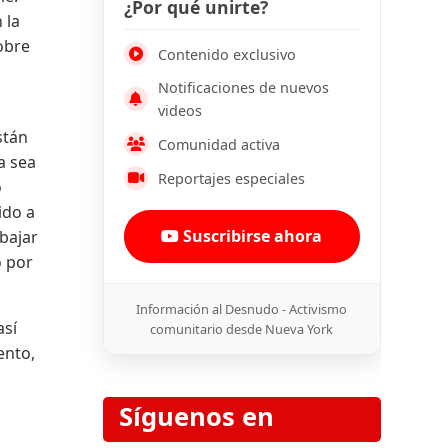
¿Por qué unirte?
 la
obre
Contenido exclusivo
Notificaciones de nuevos
videos
stán
Comunidad activa
a sea
Reportajes especiales
ó
ido a
Suscribirse ahora
abajar
o por
Información al Desnudo - Activismo
así
comunitario desde Nueva York
ento,
Síguenos en