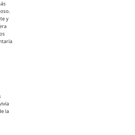
Facebook
más
moso.
te y
era
los
ntaría
s
vivía
e la