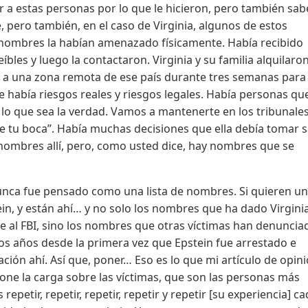
r a estas personas por lo que le hicieron, pero también sa
, pero también, en el caso de Virginia, algunos de estos
hombres la habían amenazado físicamente. Había recibido
bles y luego la contactaron. Virginia y su familia alquilaro
on a una zona remota de ese país durante tres semanas para
ue había riesgos reales y riesgos legales. Había personas qu
 lo que sea la verdad. Vamos a mantenerte en los tribunale
de tu boca”. Había muchas decisiones que ella debía tomar 
nombres allí, pero, como usted dice, hay nombres que se
unca fue pensado como una lista de nombres. Si quieren u
ein, y están ahí… y no solo los nombres que ha dado Virginia
te al FBI, sino los nombres que otras víctimas han denuncia
os años desde la primera vez que Epstein fue arrestado e
ión ahí. Así que, poner… Eso es lo que mi artículo de opin
e la carga sobre las víctimas, que son las personas más
epetir, repetir, repetir, repetir y repetir [su experiencia] c