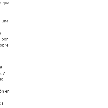
be que
n una
e
s por
sobre
na
, y
do
ión en
ada