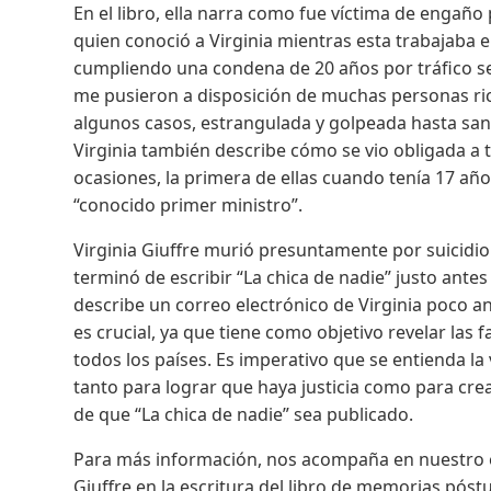
En el libro, ella narra como fue víctima de engañ
quien conoció a Virginia mientras esta trabajaba 
cumpliendo una condena de 20 años por tráfico sexu
me pusieron a disposición de muchas personas ric
algunos casos, estrangulada y golpeada hasta sangr
Virginia también describe cómo se vio obligada a t
ocasiones, la primera de ellas cuando tenía 17 año
“conocido primer ministro”.
Virginia Giuffre murió presuntamente por suicidio 
terminó de escribir “La chica de nadie” justo antes
describe un correo electrónico de Virginia poco an
es crucial, ya que tiene como objetivo revelar las 
todos los países. Es imperativo que se entienda l
tanto para lograr que haya justicia como para cre
de que “La chica de nadie” sea publicado.
Para más información, nos acompaña en nuestro e
Giuffre en la escritura del libro de memorias pós