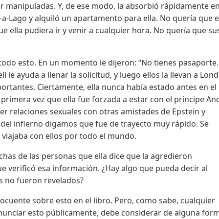
er manipuladas. Y, de ese modo, la absorbió rápidamente e
-a-Lago y alquiló un apartamento para ella. No quería que e
e ella pudiera ir y venir a cualquier hora. No quería que su
todo esto. En un momento le dijeron: “No tienes pasaporte.
e ayuda a llenar la solicitud, y luego ellos la llevan a Lond
portantes. Ciertamente, ella nunca había estado antes en el
a primera vez que ella fue forzada a estar con el príncipe An
ner relaciones sexuales con otras amistades de Epstein y
del infierno digamos que fue de trayecto muy rápido. Se
viajaba con ellos por todo el mundo.
chas de las personas que ella dice que la agredieron
 verificó esa información. ¿Hay algo que pueda decir al
s no fueron revelados?
elocuente sobre esto en el libro. Pero, como sabe, cualquier
enunciar esto públicamente, debe considerar de alguna form