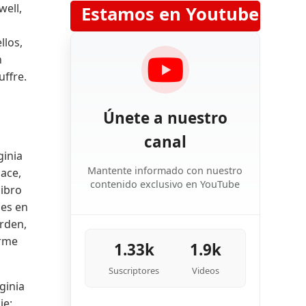
well,
Estamos en Youtube
llos,
n
uffre.
Únete a nuestro
canal
ginia
Mantente informado con nuestro
lace,
contenido exclusivo en YouTube
libro
les en
orden,
arme
1.33k
1.9k
Suscriptores
Videos
ginia
ie: