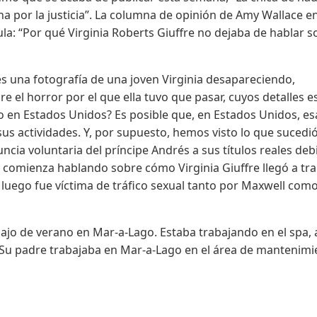
a por la justicia”. La columna de opinión de Amy Wallace en
la: “Por qué Virginia Roberts Giuffre no dejaba de hablar s
es una fotografía de una joven Virginia desapareciendo,
el horror por el que ella tuvo que pasar, cuyos detalles e
 en Estados Unidos? Es posible que, en Estados Unidos, es
us actividades. Y, por supuesto, hemos visto lo que sucedi
uncia voluntaria del príncipe Andrés a sus títulos reales deb
o comienza hablando sobre cómo Virginia Giuffre llegó a tr
luego fue víctima de tráfico sexual tanto por Maxwell com
abajo de verano en Mar-a-Lago. Estaba trabajando en el spa, 
. Su padre trabajaba en Mar-a-Lago en el área de mantenimi