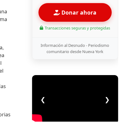
 una
Donar ahora
rma
Transacciones seguras y protegidas
Información al Desnudo - Periodismo
a,
comunitario desde Nueva York
ea
l
el
das
❮
❯
orias