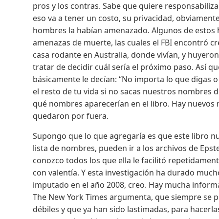
pros y los contras. Sabe que quiere responsabiliza
eso va a tener un costo, su privacidad, obviamente
hombres la habían amenazado. Algunos de estos 
amenazas de muerte, las cuales el FBI encontró creí
casa rodante en Australia, donde vivían, y huyer
tratar de decidir cuál sería el próximo paso. Así q
básicamente le decían: “No importa lo que digas o
el resto de tu vida si no sacas nuestros nombres 
qué nombres aparecerían en el libro. Hay nuevos 
quedaron por fuera.
Supongo que lo que agregaría es que este libro n
lista de nombres, pueden ir a los archivos de Epst
conozco todos los que ella le facilitó repetidamen
con valentía. Y esta investigación ha durado much
imputado en el año 2008, creo. Hay mucha informac
The New York Times argumenta, que siempre se pon
débiles y que ya han sido lastimadas, para hacerlas r