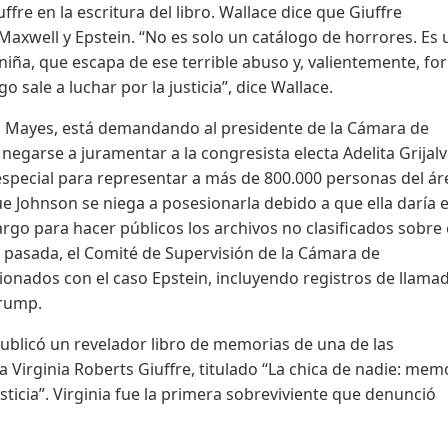
e en la escritura del libro. Wallace dice que Giuffre
Maxwell y Epstein. “No es solo un catálogo de horrores. Es
iña, que escapa de ese terrible abuso y, valientemente, fo
o sale a luchar por la justicia”, dice Wallace.
ris Mayes, está demandando al presidente de la Cámara de
egarse a juramentar a la congresista electa Adelita Grijalv
especial para representar a más de 800.000 personas del ár
e Johnson se niega a posesionarla debido a que ella daría e
argo para hacer públicos los archivos no clasificados sobre 
a pasada, el Comité de Supervisión de la Cámara de
nados con el caso Epstein, incluyendo registros de llama
Trump.
publicó un revelador libro de memorias de una de las
da Virginia Roberts Giuffre, titulado “La chica de nadie: mem
sticia”. Virginia fue la primera sobreviviente que denunció