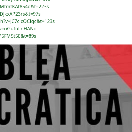
=MfmfKAt854o&t=223s
fDJkxAP23rs&t=97s
h?v=jC7clcOCIqc&t=123s
?v=oGufuLnHANo
jP5FM5t5E&t=89s