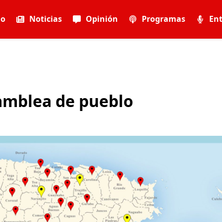
io
Noticias
Opinión
Programas
Ent
samblea de pueblo