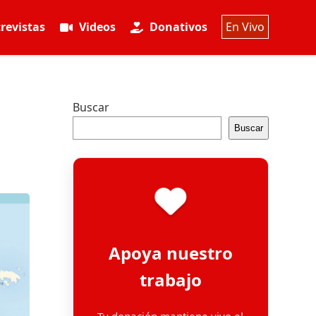
revistas
Videos
Donativos
En Vivo
Buscar
Buscar
Apoya nuestro
trabajo
Tu donación mantiene vivo el