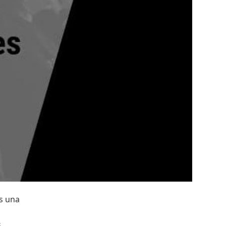
os una
s