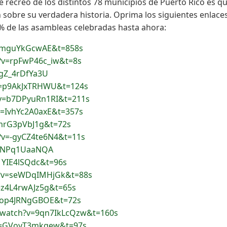
 recreo de los distintos 78 municipios de Puerto Rico es q
n sobre su verdadera historia. Oprima los siguientes enlace
 de las asambleas celebradas hasta ahora:
=5mguYkGcwAE&t=858s
?v=rpFwP46c_iw&t=8s
=gZ_4rDfYa3U
v=p9AkJxTRHWU&t=124s
?v=b7DPyuRn1RI&t=211s
v=IvhYc2A0axE&t=357s
mrG3pVbJ1g&t=72s
?v=-gyCZ4te6N4&t=11s
=dNPq1UaaNQA
1YIE4lSQdc&t=96s
h?v=seWDqIMHjGk&t=88s
=z4L4rwAJz5g&t=65s
v=op4JRNgGBOE&t=72s
/watch?v=9qn7IkLcQzw&t=160s
?v=GVoyT3mkgew&t=97s