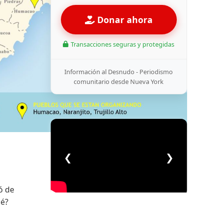
Donar ahora
Transacciones seguras y protegidas
Información al Desnudo - Periodismo
comunitario desde Nueva York
❮
❯
ó de
ué?