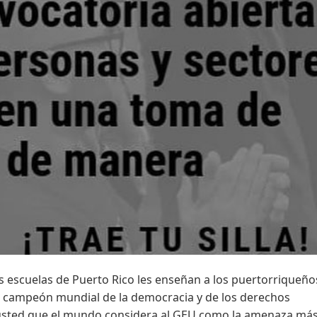
s escuelas de Puerto Rico les enseñan a los puertorriqueñ
el campeón mundial de la democracia y de los derechos
e usted que el mundo considera al GEU como la amenaza má