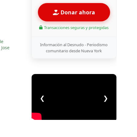
Donar ahora
Transacciones seguras y protegidas
de
Información al Desnudo - Periodismo
 Jose
comunitario desde Nueva York
❮
❯