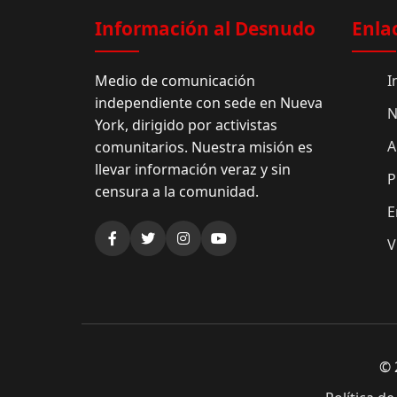
Información al Desnudo
Enla
Medio de comunicación
I
independiente con sede en Nueva
N
York, dirigido por activistas
A
comunitarios. Nuestra misión es
llevar información veraz y sin
P
censura a la comunidad.
E
V
© 