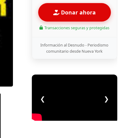
Donar ahora
Transacciones seguras y protegidas
Información al Desnudo - Periodismo
comunitario desde Nueva York
❮
❯