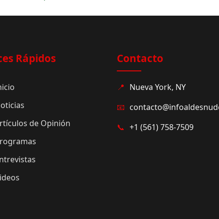
ces Rápidos
Contacto
nicio
📍
Nueva York, NY
oticias
📧
contacto@infoaldesnu
rtículos de Opinión
📞
+1 (561) 758-7509
rogramas
ntrevistas
ideos