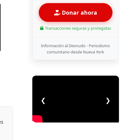
Donar ahora
Transacciones seguras y protegidas
Información al Desnudo - Periodismo
comunitario desde Nueva York
❮
❯
és