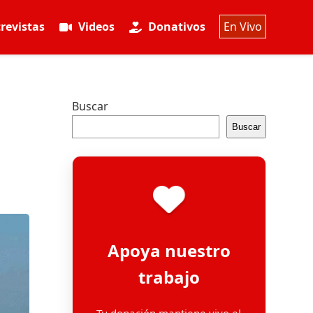
revistas
Videos
Donativos
En Vivo
Buscar
Buscar
Apoya nuestro
trabajo
Tu donación mantiene vivo el