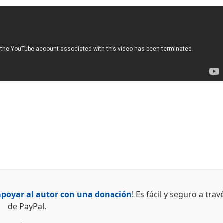
apoyar al autor con una donación
! Es fácil y seguro a trav
de PayPal.