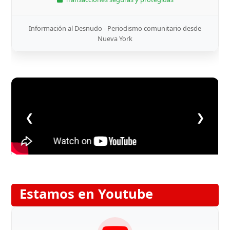
Información al Desnudo - Periodismo comunitario desde
Nueva York
❮
❯
Estamos en Youtube