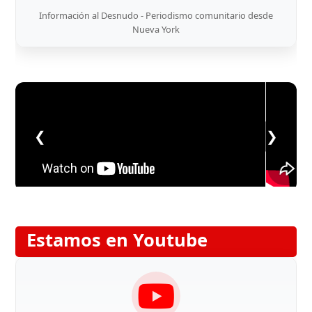
Información al Desnudo - Periodismo comunitario desde
Nueva York
❮
❯
Estamos en Youtube