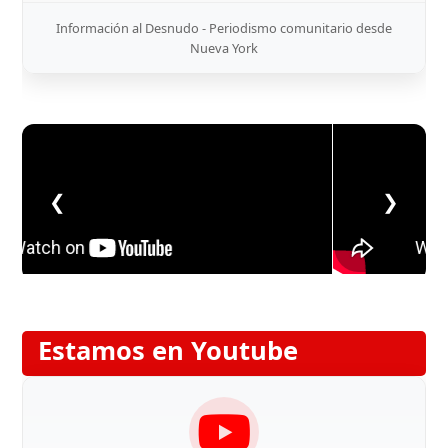
Información al Desnudo - Periodismo comunitario desde
Nueva York
❮
❯
Estamos en Youtube