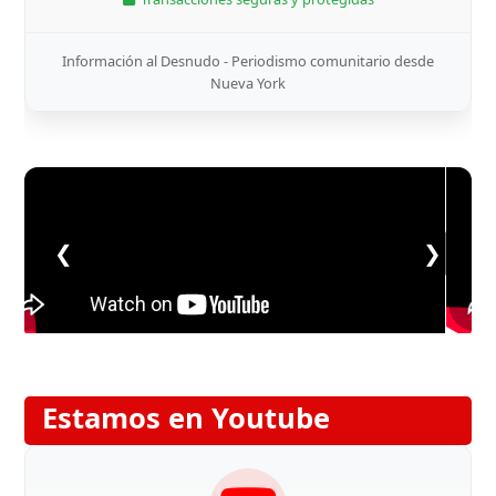
Información al Desnudo - Periodismo comunitario desde
Nueva York
❮
❯
Estamos en Youtube