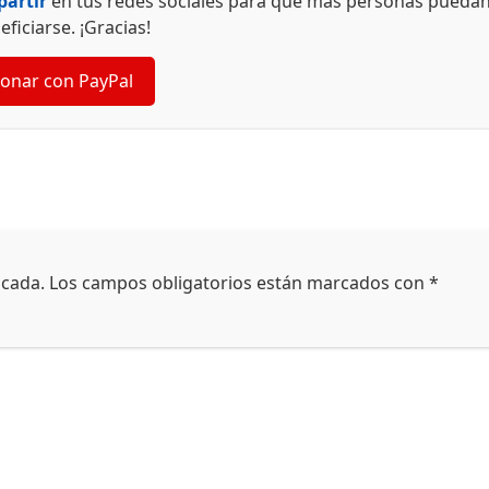
artir
en tus redes sociales para que más personas pueda
eficiarse. ¡Gracias!
onar con PayPal
icada.
Los campos obligatorios están marcados con
*