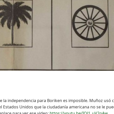
que la independencia para Boriken es imposible. Muñoz usó
el Estados Unidos que la ciudadanía americana no se le pu
enlace para ver ese video:
https://youtu.be/IQJ1_uV2oAw