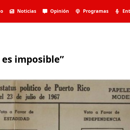
io
Noticias
Opinión
Programas
Ent
 es imposible”