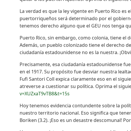
La verdad es que la ley vigente en Puerto Rico es e
puertorriqueños será determinado por el gobierno
tenemos derecho alguno que el GEU nos tenga que
Puerto Rico, sin embargo, como colonia, tiene el 
Además, un pueblo colonizado tiene el derecho de 
ciudadanía estadounidense no es la nuestra. ¡Obv
Precisamente, esa ciudadanía estadounidense fue
en el 1917. Su propósito fue desviar nuestra lealt
Fufi Santori Coll expica claramente eso en el sigui
atreverse a cuestionar su política. Oprima el sigui
v=XUZxaT9vTB8&t=15s
Hoy tenemos evidencia contundente sobre la políti
nuestro territorio nacional. Eso significa que te
Boriken (3.2). ¡Eso es un desastre descomunal! Por