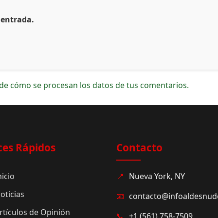
 entrada.
de cómo se procesan los datos de tus comentarios.
ces Rápidos
Contacto
nicio
📍
Nueva York, NY
oticias
📧
contacto@infoaldesnu
rtículos de Opinión
📞
+1 (561) 758-7509