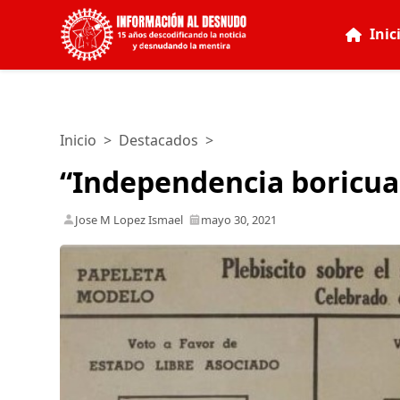
Inic
Inicio
>
Destacados
>
“Independencia boricua
Jose M Lopez Ismael
mayo 30, 2021