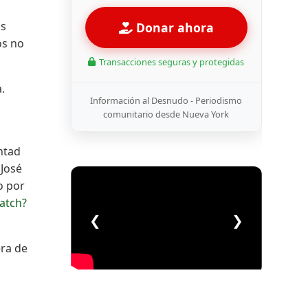
os
Donar ahora
os no
Transacciones seguras y protegidas
.
Información al Desnudo - Periodismo
comunitario desde Nueva York
ntad
 José
o por
atch?
❮
❯
era de