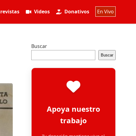
revistas
Videos
Donativos
En Vivo
Buscar
Buscar
Apoya nuestro
trabajo
Tu donación mantiene vivo el