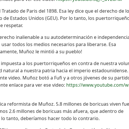
l Tratado de Paris del 1898. Esa ley dice que el derecho de l
 de Estados Unidos (GEU). Por lo tanto, los puertorriqueñ
 respetar.
derecho inalienable a su autodeterminación e independencia
usar todos los medios necesarios para liberarse. Esa
iamente, Muñoz le mintió a su pueblo!
 impuesta a los puertorriqueños en contra de nuestra volu
ad natural a nuestra patria hacia el imperio estadounidense.
ente video. Muñoz botó a Fufi y a otros jóvenes de su partid
ente enlace para ver ese video:
https://www.youtube.com/w
ca reformista de Muñoz. 5.8 millones de boricuas viven fu
nemos 2.6 millones de boricuas más afuera, que adentro de
 lo tanto, deberíamos hacer todo lo contrario.