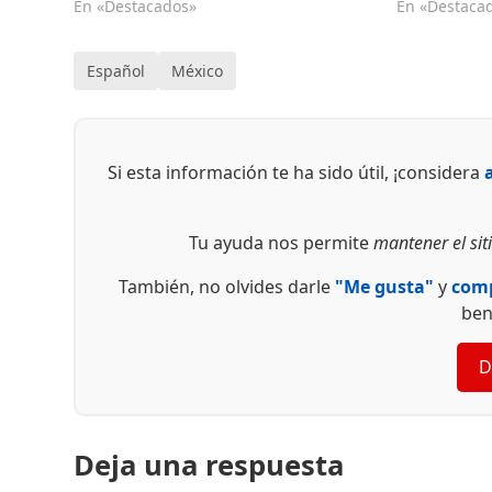
En «Destacados»
En «Destaca
Español
México
Si esta información te ha sido útil, ¡considera
Tu ayuda nos permite
mantener el siti
También, no olvides darle
"Me gusta"
y
comp
ben
D
Deja una respuesta