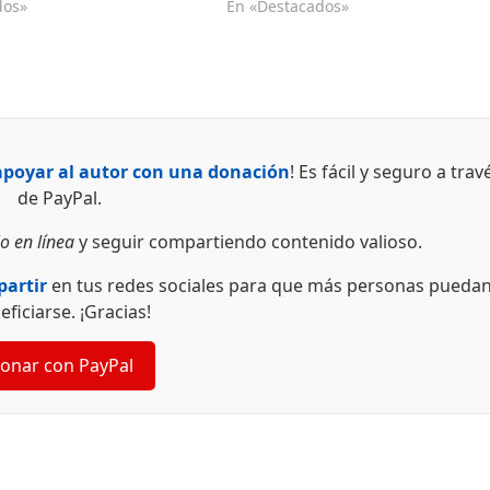
dos»
En «Destacados»
apoyar al autor con una donación
! Es fácil y seguro a trav
de PayPal.
o en línea
y seguir compartiendo contenido valioso.
artir
en tus redes sociales para que más personas pueda
eficiarse. ¡Gracias!
onar con PayPal