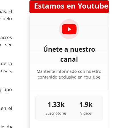
Estamos en Youtube
as. El
 suelo
sacres
n ser
Únete a nuestro
canal
 de la
fosas,
Mantente informado con nuestro
contenido exclusivo en YouTube
 grupo
1.33k
1.9k
 en el
Suscriptores
Videos
pio de