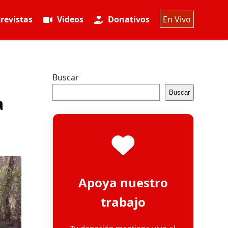
revistas
Videos
Donativos
En Vivo
Buscar
Buscar
a
Apoya nuestro
trabajo
Tu donación mantiene vivo el