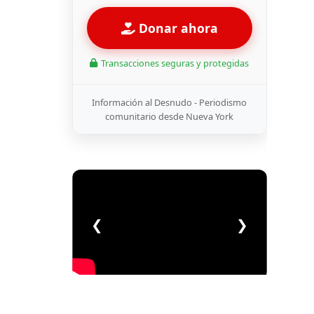
Donar ahora
Transacciones seguras y protegidas
Información al Desnudo - Periodismo
comunitario desde Nueva York
❮
❯