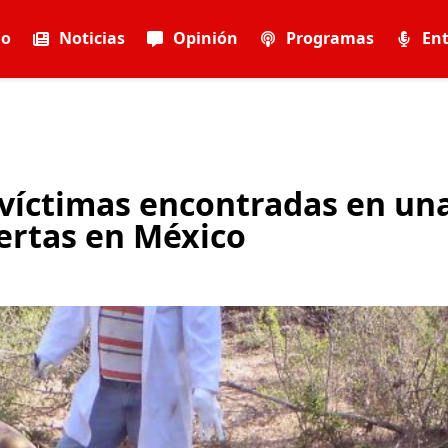
io
Noticias
Opinión
Programas
Ent
s víctimas encontradas en un
iertas en México