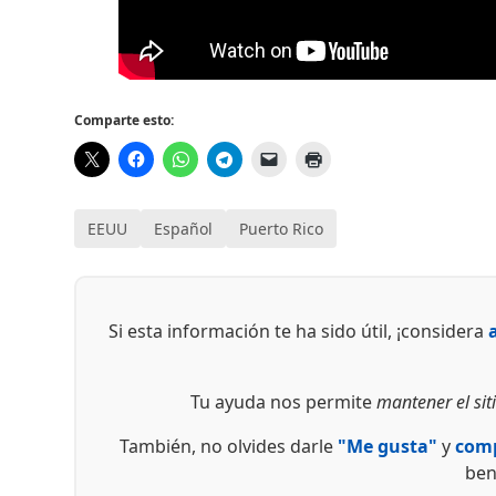
Comparte esto:
EEUU
Español
Puerto Rico
Si esta información te ha sido útil, ¡considera
Tu ayuda nos permite
mantener el siti
También, no olvides darle
"Me gusta"
y
comp
ben