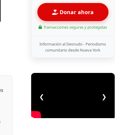
Donar ahora
Transacciones seguras y protegidas
Información al Desnudo - Periodismo
comunitario desde Nueva York
és
❮
❯
n