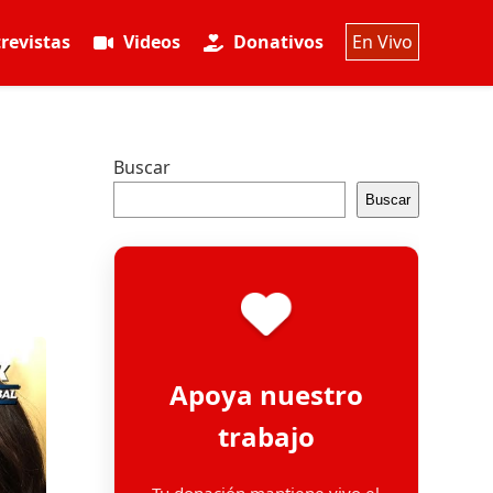
revistas
Videos
Donativos
En Vivo
Buscar
Buscar
Apoya nuestro
trabajo
Tu donación mantiene vivo el