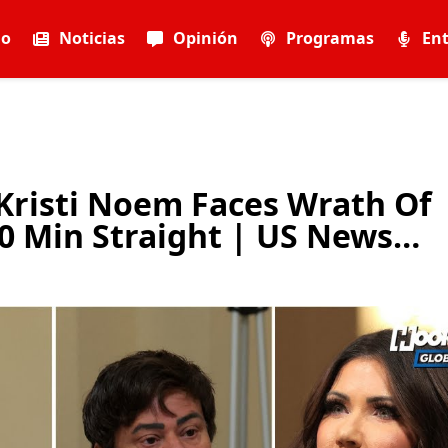
io
Noticias
Opinión
Programas
Ent
: Kristi Noem Faces Wrath Of
0 Min Straight | US News…