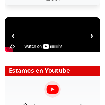
❮
❯
Estamos en Youtube