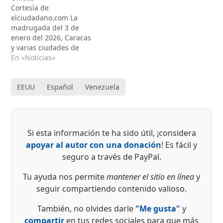
Cortesía de
elciudadano.com La
madrugada del 3 de
enero del 2026, Caracas
y varias ciudades de
Venezuela amanecieron
En «Noticias»
con el estruendo de
bombas lanzadas desde
EEUU
Español
Venezuela
el aire tras orden militar
dada por Donald Trump
quien lo ha ratificado en
su cuenta de redes
sociales. Dentro de los
Si esta información te ha sido útil, ¡considera
lugares atacados se…
apoyar al autor con una donación
! Es fácil y
seguro a través de PayPal.
Tu ayuda nos permite
mantener el sitio en línea
y
seguir compartiendo contenido valioso.
También, no olvides darle
"Me gusta"
y
compartir
en tus redes sociales para que más