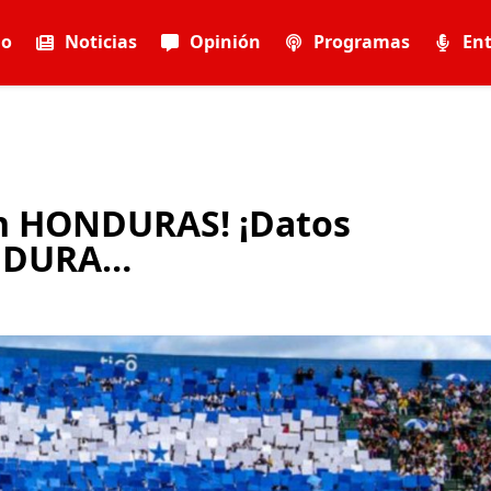
io
Noticias
Opinión
Programas
Ent
en HONDURAS! ¡Datos
ONDURA…