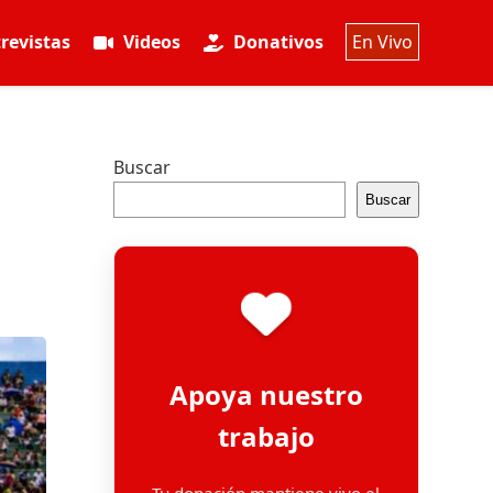
revistas
Videos
Donativos
En Vivo
Buscar
Buscar
Apoya nuestro
trabajo
Tu donación mantiene vivo el