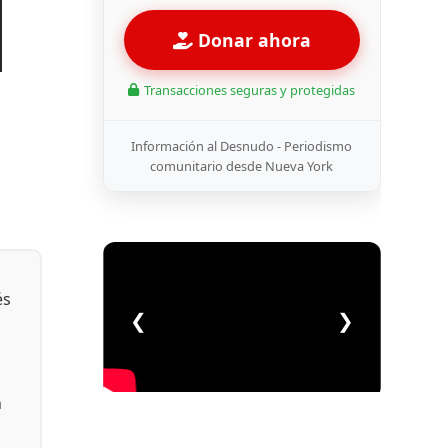
Donar ahora
Transacciones seguras y protegidas
Información al Desnudo - Periodismo
comunitario desde Nueva York
és
❮
❯
n